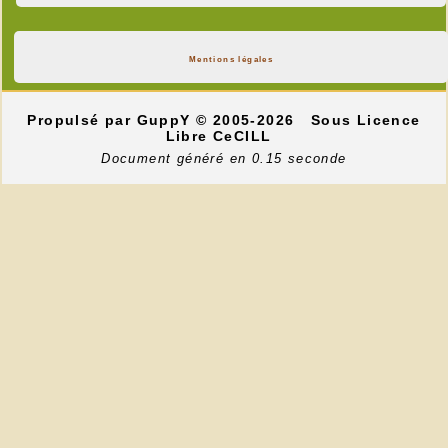
Mentions légales
Propulsé par GuppY
© 2005-2026
Sous Licence
Libre CeCILL
Document généré en 0.15 seconde
Dali appréciait certainement les femmes vues de
dos et de son propre aveu, aimait les sous
comme atteste ce bijou de sa création à
l'anagramme évocateur: salvadore dali = avide de
dollars................