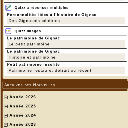
Quizz à réponses multiples
Personnalités liées à l'histoire de Gignac
Des Gignacois célèbres
Quizz images
Le patrimoine de Gignac
Le petit patrimoine
Le patrimoine de Gignac
Ce fut ensuite, le départ pour Figuerès, en
Histoire et patrimoine
transitant par les plantations d'oliviers et
champs de riz irrigués par de curieuses rigoles.
Petit patrimoine insolite
Que l'on se rassure, les policiers espagnols
Patrimoine restauré, détruit ou récent
n'interpellèrent pas les touristes
Gignacois...................
Archives des Nouvelles
Année 2026
Année 2025
Année 2024
Année 2023