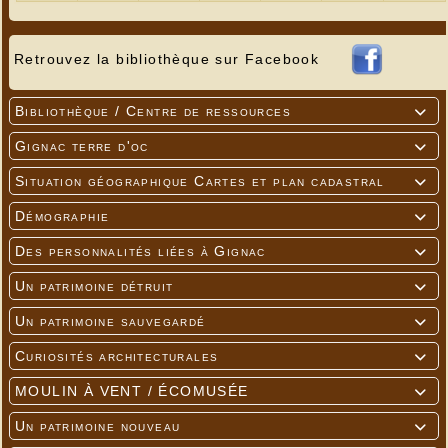
Retrouvez la bibliothèque sur Facebook
Bibliothèque / Centre de ressources

Gignac terre d'oc

Situation géographique Cartes et plan cadastral

Démographie

Des personnalités liées à Gignac

Un patrimoine détruit

Un patrimoine sauvegardé

Curiosités architecturales

MOULIN À VENT / ÉCOMUSÉE

Un patrimoine nouveau
