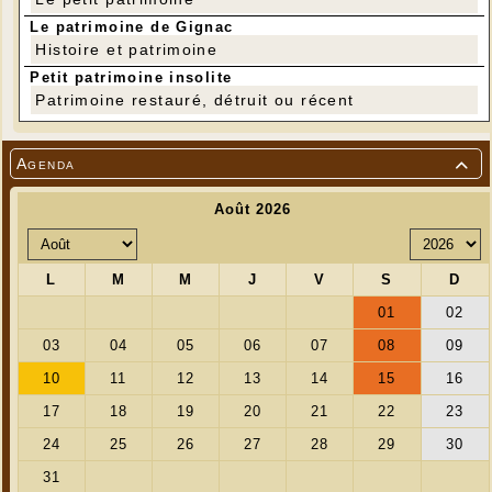
Le patrimoine de Gignac
Histoire et patrimoine
Petit patrimoine insolite
Patrimoine restauré, détruit ou récent
Agenda

Premier jour, après un voyage en car quelque
peu éprouvant et un copieux déjeuner,
embarquement pour Cadaquès à bord d'un
bateau étudié pour admirer le paysage côtier et
le contraste entre sillage, falaises et blancheur
immaculée des immeubles et demeures,
d'apparence luxueuses pour la plupart.