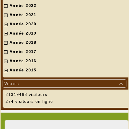
Année 2022
Année 2021
Année 2020
Année 2019
Année 2018
Année 2017
Année 2016
Année 2015
Visites

21319468 visiteurs
274 visiteurs en ligne
Ce jour, le déjeuner était prévu dans un
restaurant de Figuerès. Parmis les Aînés, BMW
(Betty Mac Watson?) voyageant incognito refusa
tout net de tisser des liens d'amitié avec un
poisson qu'elle ne connaissait ni d'Eve ni