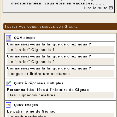
méditerranéen, vous êtes en vacances.........
Lire la suite
Testez vos connaissances sur Gignac
QCM simple
Connaissez-vous la langue de chez nous ?
Le "parler" Gignacois 1
Connaissez-vous la langue de chez nous ?
Le "parler" Gignacois 2
Connaissez-vous la langue de chez nous ?
Langue et littérature occitanes
Quizz à réponses multiples
Ainsi, 21 Aînés Gignacois participant au "Fidélio
Personnalités liées à l'histoire de Gignac
2015", organisé par Verdié-voyages du 6 au 9
Des Gignacois célèbres
novembre, ont pleinement bénéficié du confort
de l'hôtel Méditerranéo de Roses (dîtes Rosas!)
Quizz images
et de la douceur du climat.
Le patrimoine de Gignac
Le petit patrimoine