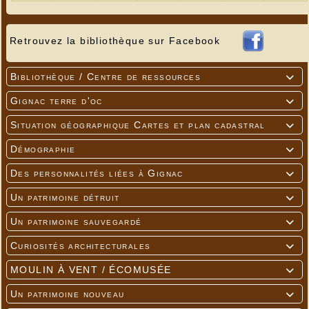
Retrouvez la bibliothèque sur Facebook
Bibliothèque / Centre de ressources

Gignac terre d'oc

Situation géographique Cartes et plan cadastral

Démographie

Des personnalités liées à Gignac

Un patrimoine détruit

Un patrimoine sauvegardé

Curiosités architecturales

MOULIN À VENT / ÉCOMUSÉE

Un patrimoine nouveau
