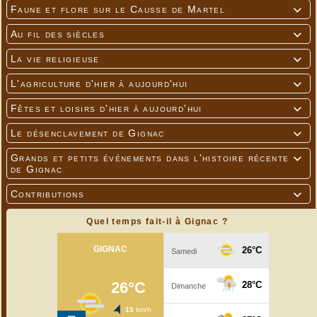
Faune et flore sur le Causse de Martel

Au fil des siècles

La vie religieuse

L'agriculture d'hier à aujourd'hui

Fêtes et loisirs d'hier à aujourd'hui

Le désenclavement de Gignac

Grands et petits événements dans l'histoire récente

de Gignac
Contributions

Quel temps fait-il à Gignac ?