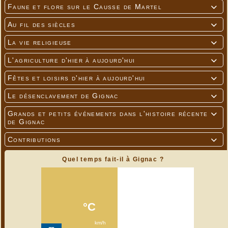
Faune et flore sur le Causse de Martel

Au fil des siècles

La vie religieuse

L'agriculture d'hier à aujourd'hui

Fêtes et loisirs d'hier à aujourd'hui

Le désenclavement de Gignac

Grands et petits événements dans l'histoire récente

de Gignac
Contributions

Quel temps fait-il à Gignac ?