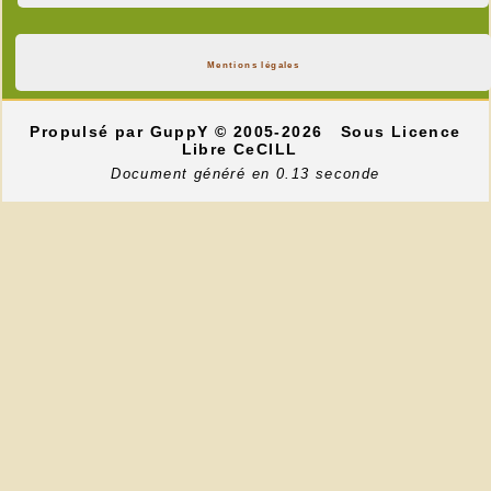
Mentions légales
Le 20e randonneur...
Propulsé par GuppY
© 2005-2026
Sous Licence
Libre CeCILL
Document généré en 0.13 seconde