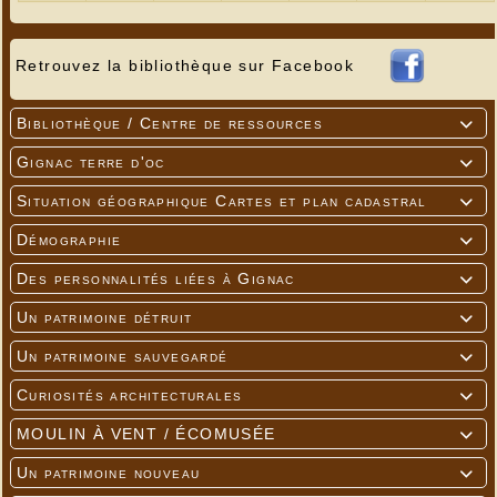
Retrouvez la bibliothèque sur Facebook
Bibliothèque / Centre de ressources

Gignac terre d'oc

Situation géographique Cartes et plan cadastral

Démographie

Des personnalités liées à Gignac

Un patrimoine détruit

Un patrimoine sauvegardé

Curiosités architecturales

MOULIN À VENT / ÉCOMUSÉE

Un patrimoine nouveau
