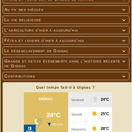
Au fil des siècles

La vie religieuse

L'agriculture d'hier à aujourd'hui

Fêtes et loisirs d'hier à aujourd'hui

Le désenclavement de Gignac

Grands et petits événements dans l'histoire récente

de Gignac
Contributions

Quel temps fait-il à Gignac ?