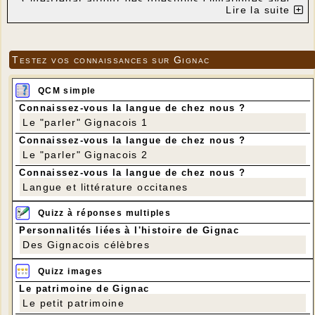
Ciné-Débat autour des questions climatiques avec
Lire la suite
projection du film
"Une
planète, une civilisation" de Gaël Derive.
"La rencontre de 6 hommes et femmes au sein des
6 principaux climats de la planète (équatorial, semi-
Testez vos connaissances sur Gignac
aride, montagne, mousson, océanique, polaire).
Quel lien existe-t-il véritablement entre les hommes
et le climat ? Quel changement attend notre
QCM simple
civilisation dans le cadre du dérèglement climatique
Connaissez-vous la langue de chez nous ?
global qui s'installe aujourd'hui rapidement ? Un film
à hauteur d'homme" (www.gaelderive.fr)
Le "parler" Gignacois 1
Entrée libre
Connaissez-vous la langue de chez nous ?
Le "parler" Gignacois 2
Connaissez-vous la langue de chez nous ?
Langue et littérature occitanes
Quizz à réponses multiples
Personnalités liées à l'histoire de Gignac
Des Gignacois célèbres
Quizz images
Le patrimoine de Gignac
Le petit patrimoine