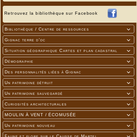
Retrouvez la bibliothèque sur Facebook
Bibliothèque / Centre de ressources

Gignac terre d'oc

Situation géographique Cartes et plan cadastral

Démographie

Des personnalités liées à Gignac

Un patrimoine détruit

Un patrimoine sauvegardé

Curiosités architecturales

MOULIN À VENT / ÉCOMUSÉE

Un patrimoine nouveau

Faune et flore sur le Causse de Martel
