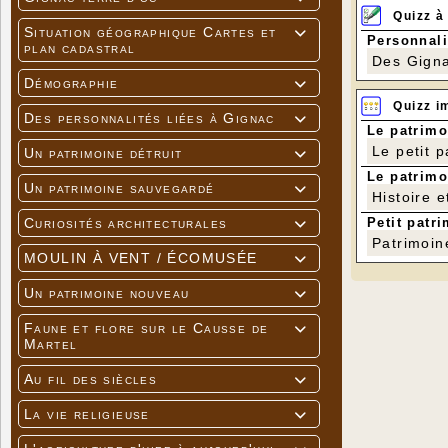
Quizz à
Situation géographique Cartes et

Personnali
plan cadastral
Des Gigna
Démographie

Quizz i
Des personnalités liées à Gignac

Le patrimo
Le petit 
Un patrimoine détruit

Le patrimo
Un patrimoine sauvegardé

Histoire e
Petit patri
Curiosités architecturales

Patrimoin
MOULIN À VENT / ÉCOMUSÉE

Un patrimoine nouveau

Faune et flore sur le Causse de

Martel
Au fil des siècles

La vie religieuse
