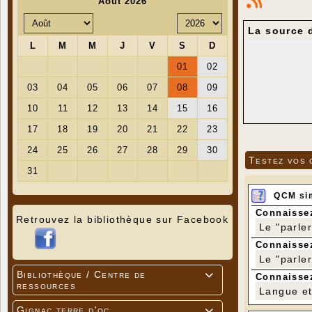
La source 
Testez vos 
QCM si
Connaissez
Retrouvez la bibliothèque sur Facebook
Le "parle
Connaissez
Le "parle
Bibliothèque / Centre de

Connaissez
ressources
Langue et 
Gignac terre d'oc
