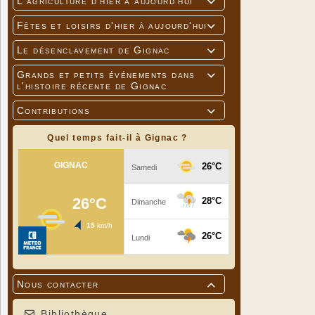
L'agriculture d'hier à aujourd'hui

Fêtes et loisirs d'hier à aujourd'hui

Le désenclavement de Gignac

Grands et petits événements dans

l'histoire récente de Gignac
Contributions

Quel temps fait-il à Gignac ?
Nous contacter

Bibliothèque