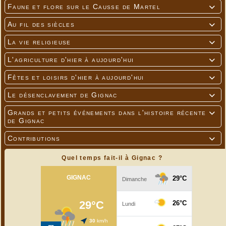
Faune et flore sur le Causse de Martel

Au fil des siècles

La vie religieuse

L'agriculture d'hier à aujourd'hui

Fêtes et loisirs d'hier à aujourd'hui

Le désenclavement de Gignac

Grands et petits événements dans l'histoire récente

de Gignac
Contributions

Quel temps fait-il à Gignac ?