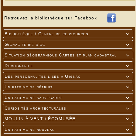
Retrouvez la bibliothèque sur Facebook
Bibliothèque / Centre de ressources

Gignac terre d'oc

Situation géographique Cartes et plan cadastral

Démographie

Des personnalités liées à Gignac

Un patrimoine détruit

Un patrimoine sauvegardé

Curiosités architecturales

MOULIN À VENT / ÉCOMUSÉE

Un patrimoine nouveau
