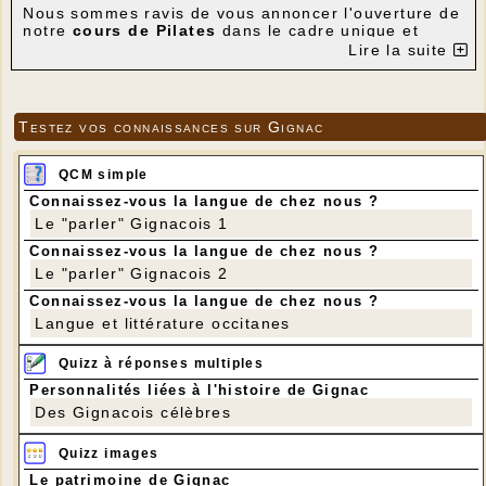
Nous sommes ravis de vous annoncer l'ouverture de
notre
cours de Pilates
dans le cadre unique et
chaleureux du
Hob La Truffière à Gignac le jeudi
Lire la suite
25/6 à partir de 18h
Encadré par
Clara
, professeure qualifiée et
passionnée, venez découvrir ou approfondir le
Pilates dans une atmosphère bienveillante et
Testez vos connaissances sur Gignac
conviviale. Que vous soyez débutant ou déjà initié,
chaque séance est pensée pour renforcer votre
corps en douceur, améliorer votre posture et vous
QCM simple
ressourcer en pleine nature.
Connaissez-vous la langue de chez nous ?
Et parce qu'un bon moment mérite une belle suite,
Le "parler" Gignacois 1
un verre vous sera offert à l'issue du cours
pour
prolonger la détente entre participants.
Connaissez-vous la langue de chez nous ?
Envie de faire durer le plaisir ? Le restaurant du
Le "parler" Gignacois 2
Hob La Truffière vous accueille ensuite avec une
Connaissez-vous la langue de chez nous ?
remise de 10 %
sur votre repas, pour savourer une
cuisine généreuse dans un cadre d'exception.
Langue et littérature occitanes
Pensez à apporter votre tapis ! 🧘🏼‍♂️
Quizz à réponses multiples
📞
Sur Réservation obligatoire
— les places sont
limitées, n'attendez pas pour réserver la vôtre.
Personnalités liées à l'histoire de Gignac
🌿
Sport, convivialité et gastronomie — le combo
Des Gignacois célèbres
parfait pour prendre soin de vous.
Quizz images
Le patrimoine de Gignac