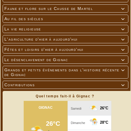
Faune et flore sur le Causse de Martel

Au fil des siècles

La vie religieuse

L'agriculture d'hier à aujourd'hui

Fêtes et loisirs d'hier à aujourd'hui

Le désenclavement de Gignac

Grands et petits événements dans l'histoire récente

de Gignac
Contributions

Quel temps fait-il à Gignac ?