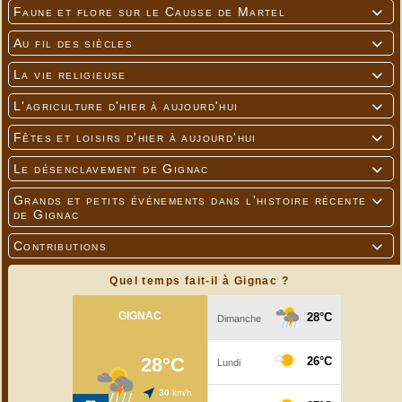
Faune et flore sur le Causse de Martel

Au fil des siècles

La vie religieuse

L'agriculture d'hier à aujourd'hui

Fêtes et loisirs d'hier à aujourd'hui

Le désenclavement de Gignac

Grands et petits événements dans l'histoire récente

de Gignac
Contributions

Quel temps fait-il à Gignac ?