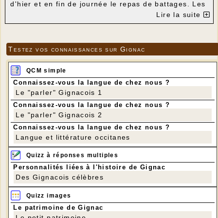
d'hier et en fin de journée le repas de battages. Les
inscriptions au repas sont ouvertes. Attention ! Le
Lire la suite
nombre de places est limité à 150.
Inscription au Repas de battages :
Première possibilité : sur Internet (cliquer sur
"Je participe") - Attention ! Don facultatif
Testez vos connaissances sur Gignac
(décocher la case ou modifier le chiffre 6)
Je participe
QCM simple
Connaissez-vous la langue de chez nous ?
Deuxième possibilité :
Le "parler" Gignacois 1
Bulletin d'inscription à imprimer
Connaissez-vous la langue de chez nous ?
(cliquer sur ce lien)
Le "parler" Gignacois 2
ou bien utiliser le bulletin d'inscription en
page 4 du flyer (disponible à la
Connaissez-vous la langue de chez nous ?
bibliothèque et à la mairie)
Langue et littérature occitanes
Quizz à réponses multiples
Personnalités liées à l'histoire de Gignac
Des Gignacois célèbres
Quizz images
Le patrimoine de Gignac
Le petit patrimoine