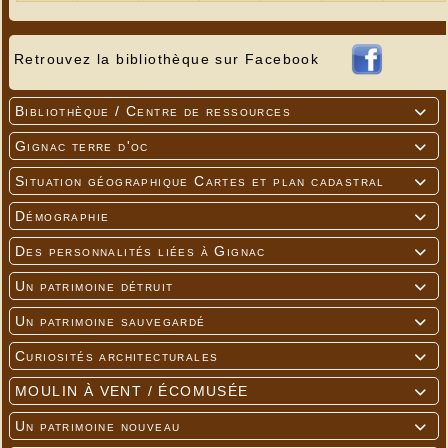
Retrouvez la bibliothèque sur Facebook
Bibliothèque / Centre de ressources

Gignac terre d'oc

Situation géographique Cartes et plan cadastral

Démographie

Des personnalités liées à Gignac

Un patrimoine détruit

Un patrimoine sauvegardé

Curiosités architecturales

MOULIN À VENT / ÉCOMUSÉE

Un patrimoine nouveau
