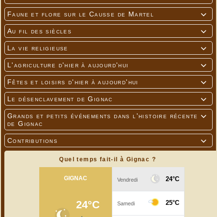
Faune et flore sur le Causse de Martel

Au fil des siècles

La vie religieuse

L'agriculture d'hier à aujourd'hui

Fêtes et loisirs d'hier à aujourd'hui

Le désenclavement de Gignac

Grands et petits événements dans l'histoire récente

de Gignac
Contributions

Quel temps fait-il à Gignac ?