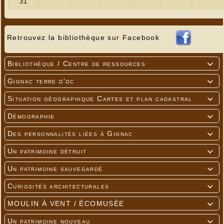
avec modération).
Les réservations sont à faire avant le 30 mai au
Retrouvez la bibliothèque sur Facebook
06 70 42 59 27, au 06 72 01 60 96 ou sur cette
adresse mail : jeaninehironde@orange.fr
Bibliothèque / Centre de ressources

Vous pouvez venir déguisé pour partager ce
Gignac terre d'oc

moment qui s'annonce très convivial.
Situation géographique Cartes et plan cadastral

Démographie

Des personnalités liées à Gignac

Un patrimoine détruit

Un patrimoine sauvegardé

Curiosités architecturales

MOULIN À VENT / ÉCOMUSÉE

Un patrimoine nouveau
