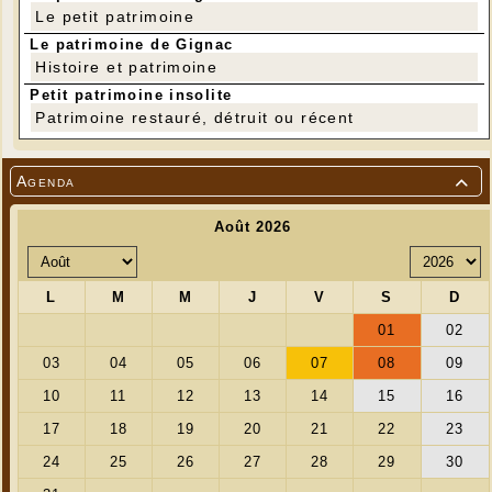
Le petit patrimoine
Le patrimoine de Gignac
Histoire et patrimoine
Petit patrimoine insolite
---
Patrimoine restauré, détruit ou récent
L’association des Racines de Reyrevignes
propose chaque année un repas à thème afin
Agenda

de déguster des mets et vins typiques d’une
région ou d’un pays.
Cette année, samedi 6 juin, à 12 h 30, ce sera
un déjeuner alsacien qui sera à déguster à la
salle polyvalente de Lachapelle Auzac.
Pour 25 € comprenant 1 ticket pour une
tombola, le menu sera composé d’un apéritif
bretzel, suivi de flamenkuche, d’une
choucroute, de fromage munster, d’une tarte
alsacienne, d’un café, le tout accompagné de
vins et de bières alsaciennes (à consommer