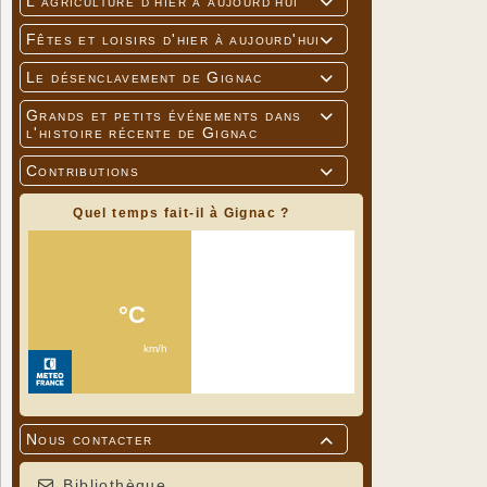
L'agriculture d'hier à aujourd'hui

Fêtes et loisirs d'hier à aujourd'hui

Le désenclavement de Gignac

Grands et petits événements dans

l'histoire récente de Gignac
Contributions

Quel temps fait-il à Gignac ?
Nous contacter

Bibliothèque