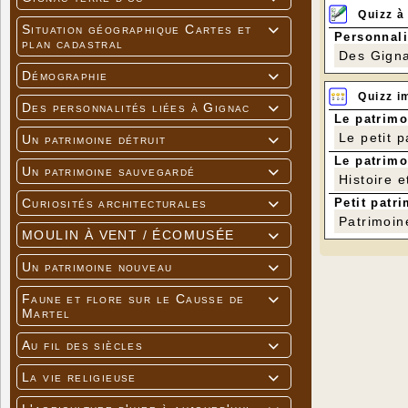
Quizz à
Situation géographique Cartes et

Personnali
plan cadastral
Des Gigna
Démographie

Quizz i
Des personnalités liées à Gignac

Le patrimo
Le petit 
Un patrimoine détruit

Le patrimo
Un patrimoine sauvegardé

Histoire e
Petit patri
Curiosités architecturales

Patrimoin
MOULIN À VENT / ÉCOMUSÉE

Un patrimoine nouveau

Faune et flore sur le Causse de

Martel
Au fil des siècles

La vie religieuse
