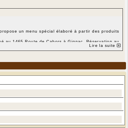
 propose un menu spécial élaboré à partir des produits
itué au 1465 Route de Cahors à Gignac. Réservation au
Lire la suite
r sur ce lien)