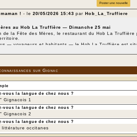
Poster une nouvelle
 maman !
- le
20/05/2026 15:43
par
Hob_La_Truffiere
ères au Hob La Truffière — Dimanche 25 mai
n de la Fête des Mères, le restaurant du Hob La Truffière
rritoire.
ous — voyageurs et habitants — le Hob La Truffière est s
1 01
ou sur
www.evihob.com
.
Découvrez le menu
(clique
connaissances sur Gignac
mple
-vous la langue de chez nous ?
r" Gignacois 1
-vous la langue de chez nous ?
r" Gignacois 2
-vous la langue de chez nous ?
littérature occitanes