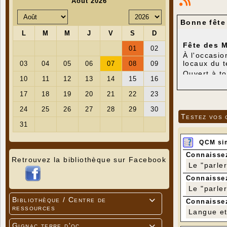
Bonne fête
Fête des M
À l'occasio
locaux du te
Ouvert à t
05 65 27 0
Testez vos 
QCM si
Connaissez
Retrouvez la bibliothèque sur Facebook
Le "parle
Connaissez
Le "parle
Bibliothèque / Centre de

Connaissez
ressources
Langue et 
Gignac terre d'oc
