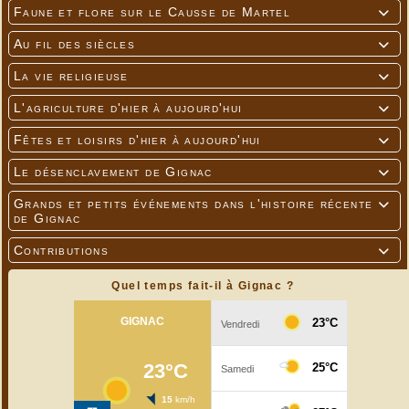
Faune et flore sur le Causse de Martel

Au fil des siècles

La vie religieuse

L'agriculture d'hier à aujourd'hui

Fêtes et loisirs d'hier à aujourd'hui

Le désenclavement de Gignac

Grands et petits événements dans l'histoire récente

de Gignac
Contributions

Quel temps fait-il à Gignac ?