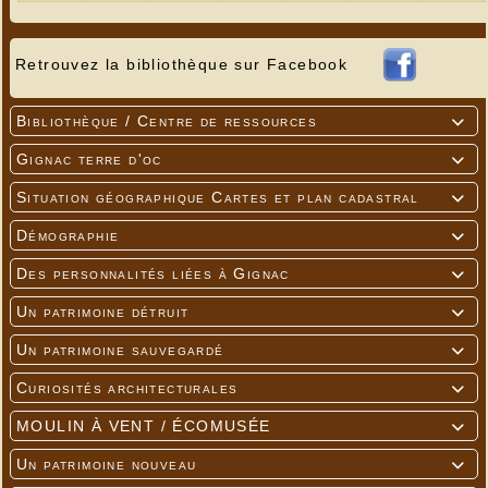
Retrouvez la bibliothèque sur Facebook
Bibliothèque / Centre de ressources

Gignac terre d'oc

Situation géographique Cartes et plan cadastral

Démographie

Des personnalités liées à Gignac

Un patrimoine détruit

Un patrimoine sauvegardé

Curiosités architecturales

MOULIN À VENT / ÉCOMUSÉE

Un patrimoine nouveau
