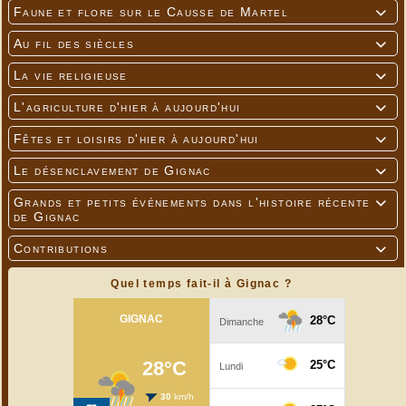
Faune et flore sur le Causse de Martel

Au fil des siècles

La vie religieuse

L'agriculture d'hier à aujourd'hui

Fêtes et loisirs d'hier à aujourd'hui

Le désenclavement de Gignac

Grands et petits événements dans l'histoire récente

de Gignac
Contributions

Quel temps fait-il à Gignac ?