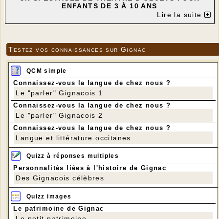
ENFANTS DE 3 À 10 ANS
Lire la suite
" DRÔLE D'ABEILLE "
PAR LA COMPAGNIE LA COULISSE
SAMEDI 2 MAI À 10 HEURES DANS LA SALLE DES
FÊTES DE GIGNAC
Testez vos connaissances sur Gignac
---
QCM simple
Connaissez-vous la langue de chez nous ?
Le "parler" Gignacois 1
Connaissez-vous la langue de chez nous ?
Le "parler" Gignacois 2
Connaissez-vous la langue de chez nous ?
Langue et littérature occitanes
Quizz à réponses multiples
Personnalités liées à l'histoire de Gignac
Des Gignacois célèbres
Quizz images
Le patrimoine de Gignac
Le petit patrimoine