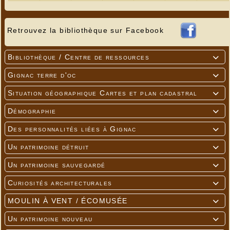
Retrouvez la bibliothèque sur Facebook
Bibliothèque / Centre de ressources

---
ENTRÉE GRATUITE
Gignac terre d'oc

Situation géographique Cartes et plan cadastral

Démographie

Des personnalités liées à Gignac

Un patrimoine détruit

Un patrimoine sauvegardé

Curiosités architecturales

MOULIN À VENT / ÉCOMUSÉE

Un patrimoine nouveau
