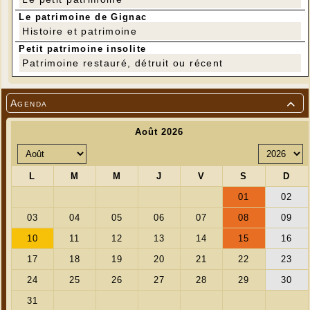
Le patrimoine de Gignac
Histoire et patrimoine
Église Saint Gilles de Jugeals-Nazareth
Petit patrimoine insolite
Photo : Jean-Pierre Gaillard
Patrimoine restauré, détruit ou récent
Agenda
