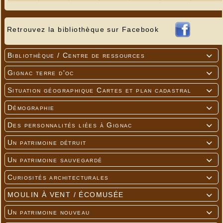
Retrouvez la bibliothèque sur Facebook
Bibliothèque / Centre de ressources

Gignac terre d'oc

Situation géographique Cartes et plan cadastral

Démographie

Des personnalités liées à Gignac

Un patrimoine détruit

Un patrimoine sauvegardé

Curiosités architecturales

MOULIN À VENT / ÉCOMUSÉE

Un patrimoine nouveau
