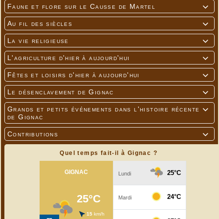
Faune et flore sur le Causse de Martel

Au fil des siècles

La vie religieuse

L'agriculture d'hier à aujourd'hui

Fêtes et loisirs d'hier à aujourd'hui

Le désenclavement de Gignac

Grands et petits événements dans l'histoire récente

de Gignac
Contributions

Quel temps fait-il à Gignac ?