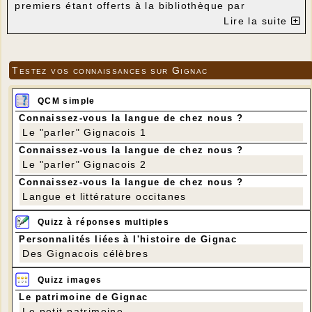
premiers étant offerts à la bibliothèque par
Ecaussystème.
Lire la suite
- Michel Lorblanchet,
Art pariétal, Grotte
du Quercy
-
1914-1918 Les Lotois dans la Grande G
tome 2 :
l'arrière
Testez vos connaissances sur Gignac
- Danielle et Pierre Roy,
Autour de Monum
Morts pacifistes en France
- Jacques Louis Delpal,
L'Aquitaine : le P
QCM simple
le Quercy aujourd'hui
Connaissez-vous la langue de chez nous ?
- Georges Rocal,
Vieilles coutumes dévoti
magiques en Périgord
Le "parler" Gignacois 1
- Michèle Aué,
Le Quercy
Connaissez-vous la langue de chez nous ?
Le "parler" Gignacois 2
Connaissez-vous la langue de chez nous ?
Langue et littérature occitanes
Quizz à réponses multiples
Personnalités liées à l'histoire de Gignac
Des Gignacois célèbres
Quizz images
Le patrimoine de Gignac
Le petit patrimoine