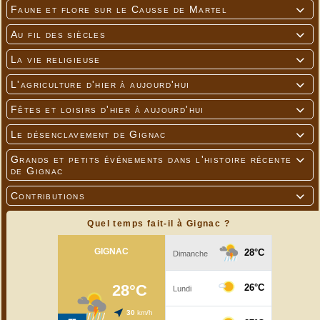
Faune et flore sur le Causse de Martel

Au fil des siècles

La vie religieuse

L'agriculture d'hier à aujourd'hui

Fêtes et loisirs d'hier à aujourd'hui

Le désenclavement de Gignac

Grands et petits événements dans l'histoire récente

de Gignac
Contributions

Quel temps fait-il à Gignac ?