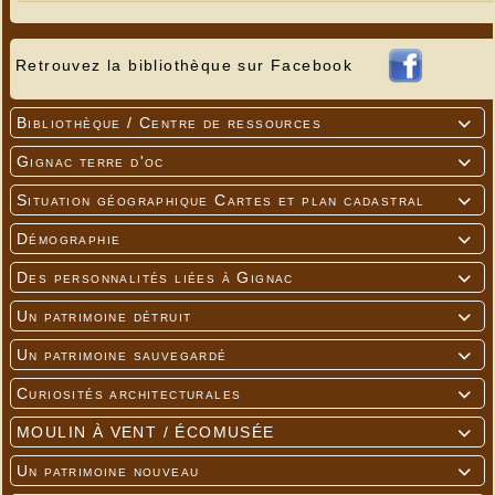
Retrouvez la bibliothèque sur Facebook
Bibliothèque / Centre de ressources

Gignac terre d'oc

Situation géographique Cartes et plan cadastral

Démographie

Des personnalités liées à Gignac

Un patrimoine détruit

Un patrimoine sauvegardé

Curiosités architecturales

MOULIN À VENT / ÉCOMUSÉE

Un patrimoine nouveau
