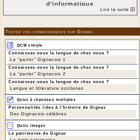
d'informatique
Lire la suite
les mardis 17 mars – 14 avril – 12 mai
et 9 juin
Testez vos connaissances sur Gignac
dans la bibliothèque de Gignac
QCM simple
animés par Estelle Blanqui,
Connaissez-vous la langue de chez nous ?
Conseillère numérique du Lot.
Le "parler" Gignacois 1
Connaissez-vous la langue de chez nous ?
Vous possédez un équipement informatique et
Le "parler" Gignacois 2
avez des questions sur le numérique ? Venez
Connaissez-vous la langue de chez nous ?
avec votre matériel et posez vos questions
Langue et littérature occitanes
Le rendez-vous est individuel et vous venez
Quizz à réponses multiples
avec votre ordinateur portable, votre
Personnalités liées à l'histoire de Gignac
smartphone ou votre tablette.
Des Gignacois célèbres
Si vous êtes intéressé-e-s, merci de nous
Quizz images
répondre en précisant l'heure qui vous
intéresse
Le patrimoine de Gignac
Le petit patrimoine