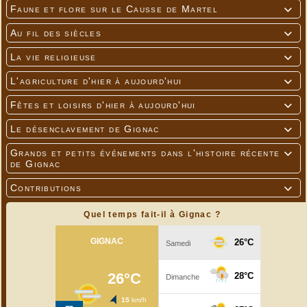
Faune et flore sur le Causse de Martel

Au fil des siècles

La vie religieuse

L'agriculture d'hier à aujourd'hui

Fêtes et loisirs d'hier à aujourd'hui

Le désenclavement de Gignac

Grands et petits événements dans l'histoire récente

de Gignac
Contributions

Quel temps fait-il à Gignac ?