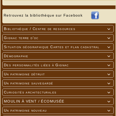
Retrouvez la bibliothèque sur Facebook
Bibliothèque / Centre de ressources

Gignac terre d'oc

Situation géographique Cartes et plan cadastral

Démographie

Des personnalités liées à Gignac

Un patrimoine détruit

Un patrimoine sauvegardé

Curiosités architecturales

MOULIN À VENT / ÉCOMUSÉE

Un patrimoine nouveau
