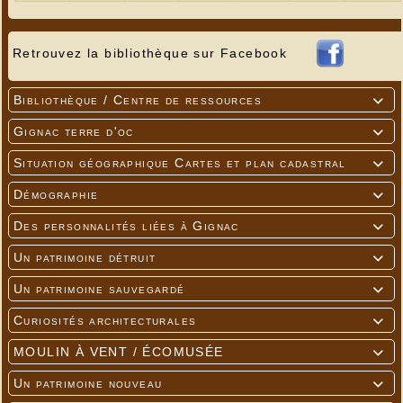
Retrouvez la bibliothèque sur Facebook
Bibliothèque / Centre de ressources

Gignac terre d'oc

Situation géographique Cartes et plan cadastral

Démographie

Des personnalités liées à Gignac

Un patrimoine détruit

Un patrimoine sauvegardé

Curiosités architecturales

MOULIN À VENT / ÉCOMUSÉE

Un patrimoine nouveau
