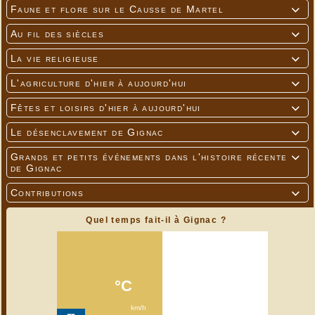
Faune et flore sur le Causse de Martel

Au fil des siècles

La vie religieuse

L'agriculture d'hier à aujourd'hui

Fêtes et loisirs d'hier à aujourd'hui

Le désenclavement de Gignac

Grands et petits événements dans l'histoire récente

de Gignac
Contributions

Quel temps fait-il à Gignac ?