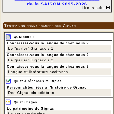
de la SAISON 2025-2026
Lire la suite
SAMEDI 14 MARS 2026
de 9h30 à 12h00
Salle de motricité de l'école de
GIGNAC
Testez vos connaissances sur Gignac
Béatrice & Benoît, professeurs
expérimentés, dispenseront le cours de
QCM simple
HATHA YOGA Traditionnel, issu d'une
Connaissez-vous la langue de chez nous ?
lignée indienne.
Le "parler" Gignacois 1
ASANA (postures) / PRANAYAMA (maîtrise
Connaissez-vous la langue de chez nous ?
du souffle) / DHARANA (concentration) /
Le "parler" Gignacois 2
DHYANA (méditation) / CHETANASANA
Connaissez-vous la langue de chez nous ?
(relaxation)
Langue et littérature occitanes
Le YOGA permet de gérer ses émotions,
ses doutes, son stress, par des
Quizz à réponses multiples
techniques simples et abordables à tout
Personnalités liées à l'histoire de Gignac
le monde.
Des Gignacois célèbres
Le YOGA apporte santé mentale &
physique, énergie puissante, esprit clair
Quizz images
& serein.
Le patrimoine de Gignac
Une attention particulière est apportée
Le petit patrimoine