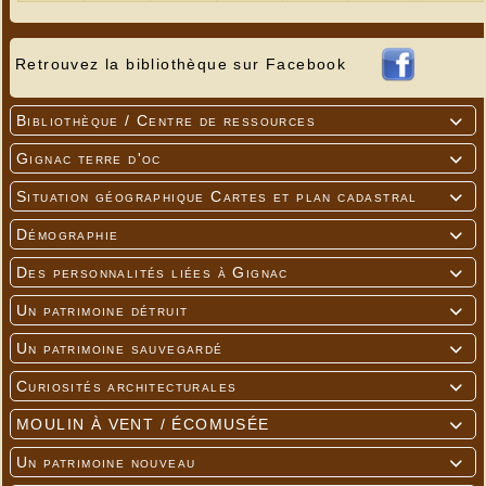
Retrouvez la bibliothèque sur Facebook
Bibliothèque / Centre de ressources

Gignac terre d'oc

Situation géographique Cartes et plan cadastral

Démographie

Des personnalités liées à Gignac

Un patrimoine détruit

Un patrimoine sauvegardé

Curiosités architecturales

MOULIN À VENT / ÉCOMUSÉE

Un patrimoine nouveau
