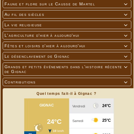
Faune et flore sur le Causse de Martel

Au fil des siècles

La vie religieuse

L'agriculture d'hier à aujourd'hui

Fêtes et loisirs d'hier à aujourd'hui

Le désenclavement de Gignac

Grands et petits événements dans l'histoire récente

de Gignac
Contributions

Quel temps fait-il à Gignac ?