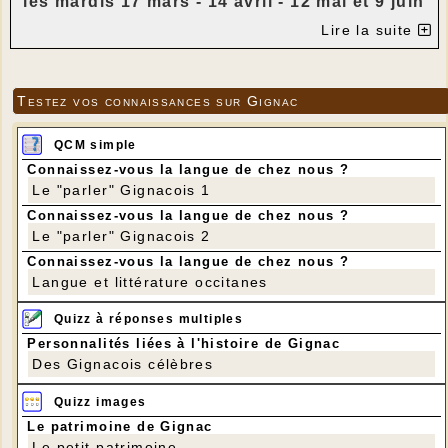
les mardis 17 mars - 14 avril - 12 mai et 9 juin
dans la bibliothèque de Gignac
Lire la suite
animés par Estelle Blanqui, Conseillère
numérique du Lot.
Vous possédez un équipement informatique et
Testez vos connaissances sur Gignac
avez des questions sur le numérique ? Venez
avec votre matériel et posez vos questions
QCM simple
Le rendez-vous est individuel et vous venez
Connaissez-vous la langue de chez nous ?
avec votre ordinateur portable, votre
Le "parler" Gignacois 1
smartphone ou votre tablette.
Connaissez-vous la langue de chez nous ?
Si vous êtes intéressé-e-s, merci de nous
Le "parler" Gignacois 2
répondre en précisant l'heure qui vous
Connaissez-vous la langue de chez nous ?
intéresse
Langue et littérature occitanes
9h30/10h30 - 10h30/11h30 - 11h30/12h30 -
14h/15h - 15h/16h - 16h/17h
Quizz à réponses multiples
Merci de préciser le thème que vous souhaitez
Personnalités liées à l'histoire de Gignac
travailler avec Estelle Blanqui, au moment de
Des Gignacois célèbres
l'inscription, afin qu'elle puisse l'étudier en
amont.
Quizz images
Annette Debrie
Le patrimoine de Gignac
jeannotdebrieannette@orange.fr
Le petit patrimoine