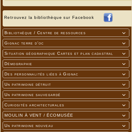
Retrouvez la bibliothèque sur Facebook
Bibliothèque / Centre de ressources

Gignac terre d'oc

Situation géographique Cartes et plan cadastral

Démographie

Des personnalités liées à Gignac

Un patrimoine détruit

Un patrimoine sauvegardé

Curiosités architecturales

MOULIN À VENT / ÉCOMUSÉE

---
Un patrimoine nouveau
