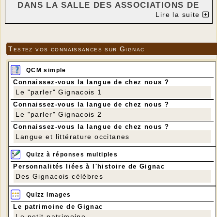
DANS LA SALLE DES ASSOCIATIONS DE
Lire la suite
GIGNAC
---
Testez vos connaissances sur Gignac
Atelier autour du papier, petit train et ses
wagonnets.
QCM simple
Connaissez-vous la langue de chez nous ?
Vous aurez besoin d’une règle, un crayon à
Le "parler" Gignacois 1
papier, des ciseaux, de la colle en tube, un
Connaissez-vous la langue de chez nous ?
pistolet à colle chaude transparente et des
Le "parler" Gignacois 2
piques à brochette rondes pas trop fines.
Connaissez-vous la langue de chez nous ?
Langue et littérature occitanes
Je vous demanderai de préparer quelques tubes
de papier à la maison.
Quizz à réponses multiples
Personnalités liées à l'histoire de Gignac
Ci-après, une notice explicative qui vous
Des Gignacois célèbres
montre comment faire les tubes de papier
journal ou de feuilles de magazine
Quizz images
Le patrimoine de Gignac
Il vous faudra au moins 30 tubes « fins » et 16
Le petit patrimoine