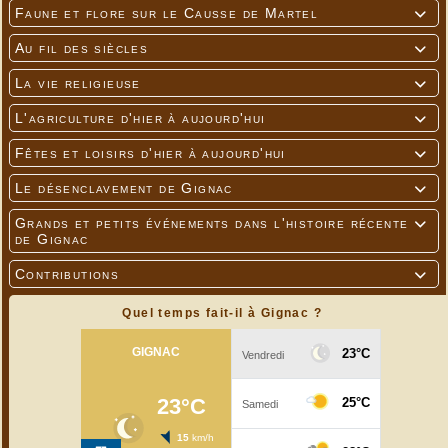
Faune et flore sur le Causse de Martel

Au fil des siècles

La vie religieuse

L'agriculture d'hier à aujourd'hui

Fêtes et loisirs d'hier à aujourd'hui

Le désenclavement de Gignac

Grands et petits événements dans l'histoire récente

de Gignac
Contributions

Quel temps fait-il à Gignac ?