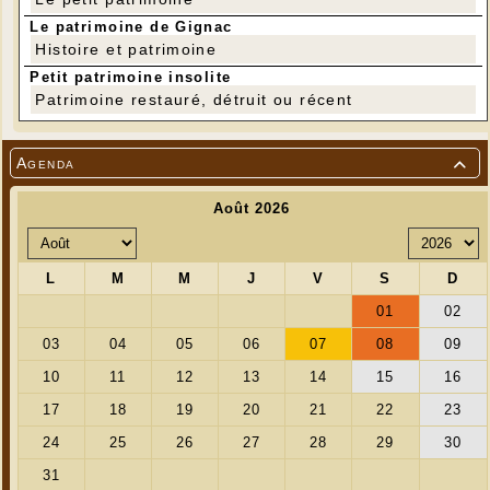
tubes plus gros. S’il vous reste des pages de
Le patrimoine de Gignac
votre magazine ou journal, portez les svp.
Histoire et patrimoine
Pour les horaires, rien de changé : 9h15/12h
Petit patrimoine insolite
Patrimoine restauré, détruit ou récent
puis 14h/17h ou les deux. Possibilité de pique-
niquer sur place.
Agenda

Sylvie CARDOSO
Tél: 06 31 83 17 03
---