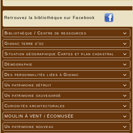
Retrouvez la bibliothèque sur Facebook
Bibliothèque / Centre de ressources

Gignac terre d'oc

Situation géographique Cartes et plan cadastral

Démographie

Des personnalités liées à Gignac

Un patrimoine détruit

Un patrimoine sauvegardé

Curiosités architecturales

MOULIN À VENT / ÉCOMUSÉE

Un patrimoine nouveau
