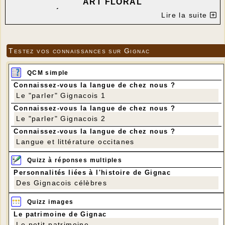
ART FLORAL
ANIMÉ PAR ANNE-MARIE GUERRIAT
Lire la suite
---
Pour le cours d’art floral de la semaine prochaine,
vous aurez besoin d’une jolie bouteille (vide) et de
Testez vos connaissances sur Gignac
son bouchon. Pour la bouteille : verre blanc, vert ou
sablé.
QCM simple
Votre matériel habituel et rien d’autre.
Connaissez-vous la langue de chez nous ?
Merci de vous inscrire avant dimanche 08 février.
Le "parler" Gignacois 1
Bonne fin de semaine !
Connaissez-vous la langue de chez nous ?
Au plaisir de vous retrouver,
Le "parler" Gignacois 2
Anne Marie
Connaissez-vous la langue de chez nous ?
Tél : 07 87 40 88 64
Langue et littérature occitanes
---
Quizz à réponses multiples
Personnalités liées à l'histoire de Gignac
Des Gignacois célèbres
Quizz images
Le patrimoine de Gignac
Le petit patrimoine