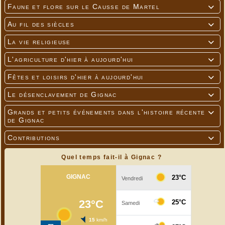
Faune et flore sur le Causse de Martel

Au fil des siècles

La vie religieuse

L'agriculture d'hier à aujourd'hui

Fêtes et loisirs d'hier à aujourd'hui

Le désenclavement de Gignac

Grands et petits événements dans l'histoire récente

de Gignac
Contributions

Quel temps fait-il à Gignac ?