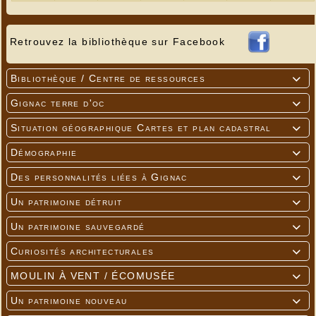
Titulaire de la carte de soutien : 4€
(toutes les
infos sur la carte de soutien à CinéLot )
Pass Culture (sous conditions d'éligibilité) : 6
Retrouvez la bibliothèque sur Facebook
places pour 18€
Bibliothèque / Centre de ressources

Gignac terre d'oc

Situation géographique Cartes et plan cadastral

Démographie

Des personnalités liées à Gignac

Un patrimoine détruit

Un patrimoine sauvegardé

Curiosités architecturales

MOULIN À VENT / ÉCOMUSÉE

Un patrimoine nouveau
