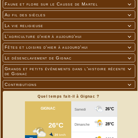
Faune et flore sur le Causse de Martel

Au fil des siècles

La vie religieuse

L'agriculture d'hier à aujourd'hui

Fêtes et loisirs d'hier à aujourd'hui

Le désenclavement de Gignac

Grands et petits événements dans l'histoire récente

de Gignac
Contributions

Quel temps fait-il à Gignac ?