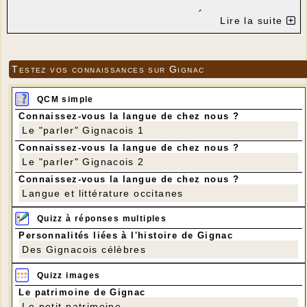
LE FOYER RURAL ET CINÉLOT VOUS
Lire la suite
PROPOSENT LA PROJECTION DU FILM
" CERVANT
È
S AVANT DON QUICHOTTE "
Testez vos connaissances sur Gignac
de ALEXANDRO AMEN
Ã
BAR
avec JULIO PE
Ň
A (III) - ALESSANDRO
QCM simple
BORGHI – MIGUEL RELL
Ã
N
Connaissez-vous la langue de chez nous ?
---
Le "parler" Gignacois 1
Connaissez-vous la langue de chez nous ?
Le "parler" Gignacois 2
Connaissez-vous la langue de chez nous ?
Langue et littérature occitanes
Quizz à réponses multiples
Personnalités liées à l'histoire de Gignac
Des Gignacois célèbres
Quizz images
Le patrimoine de Gignac
Le petit patrimoine