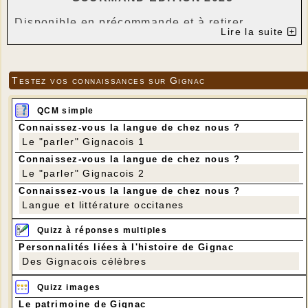
Disponible en précommande et à retirer
Lire la suite
jusqu’au 24 décembre à midi.
Pour les fêtes de fin d'année, nous avons
imaginé deux créations de bûches, pensées
Testez vos connaissances sur Gignac
comme de véritables desserts de fête,
préparées avec soin, générosité, et passion
QCM simple
mêlant gourmandise et équilibre.🤌
Connaissez-vous la langue de chez nous ?
- Bûche “Exotique & Tonka” 37€
Le "parler" Gignacois 1
Une composition parfumée, construite autour de
notes acidulées et de fraîcheur, idéal pour finir
Connaissez-vous la langue de chez nous ?
Le "parler" Gignacois 2
le repas tout en légèreté :
• Moelleux madeleine miel–citron, aux arômes
Connaissez-vous la langue de chez nous ?
délicats
Langue et littérature occitanes
• Ganache montée à la fève de Tonka, douce et
Quizz à réponses multiples
enveloppante
Personnalités liées à l'histoire de Gignac
• Gelée passion–mangue à la vanille de
Des Gignacois célèbres
Madagascar, d’une grande fraîcheur
• Insert ananas / citron / passion, pour une
Quizz images
intensité fruitée 🥭
Le patrimoine de Gignac