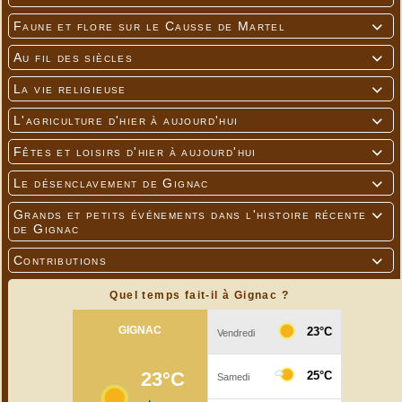
Faune et flore sur le Causse de Martel

Au fil des siècles

La vie religieuse

L'agriculture d'hier à aujourd'hui

Fêtes et loisirs d'hier à aujourd'hui

Le désenclavement de Gignac

Grands et petits événements dans l'histoire récente

de Gignac
Contributions

Quel temps fait-il à Gignac ?
Bûche “Exotique & Tonka”
---