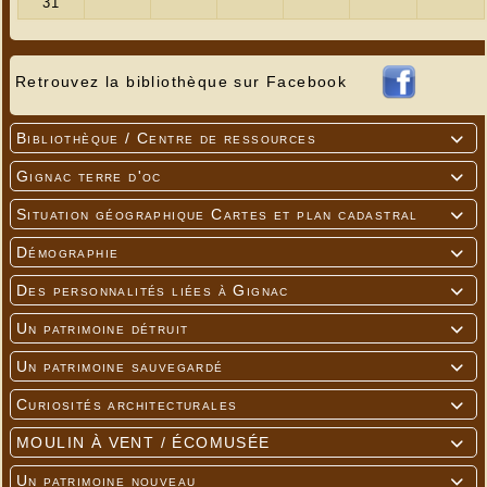
Retrait jusqu’au 24 décembre à midi
Réservations par téléphone au 05 65 32 79 76 /
par mail
lereperegourmand46@gmail.com
ou
Retrouvez la bibliothèque sur Facebook
sur place
Création pensées et préparées avec amour.
🪵 Nos bûches sont disponibles surgelées pour
Bibliothèque / Centre de ressources

les dégustez plus tard ; sortez-les du
Gignac terre d'oc

congélateur la veille et laissez-les au
réfrigérateur pour le lendemain. Information à
Situation géographique Cartes et plan cadastral

préciser lors de la réservation.
Démographie

Merci et nous souhaitons de bonnes fêtes à
toutes et tous
Des personnalités liées à Gignac

---
Un patrimoine détruit

Un patrimoine sauvegardé

Curiosités architecturales

MOULIN À VENT / ÉCOMUSÉE

Un patrimoine nouveau
