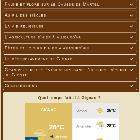
Faune et flore sur le Causse de Martel

Au fil des siècles

La vie religieuse

L'agriculture d'hier à aujourd'hui

Fêtes et loisirs d'hier à aujourd'hui

Le désenclavement de Gignac

Grands et petits événements dans l'histoire récente

de Gignac
Contributions

Quel temps fait-il à Gignac ?