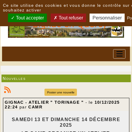
Panneau de gestion des cookies
Ce site utilise des cookies et vous donne le contrôle su
souhaitez activer
Tout accepter
Tout refuser
Personnaliser
Po
Nouvelles
Poster une nouvelle
GIGNAC - ATELIER " TORINAGE "
- le
10/12/2025
22:24
par
CAMR
SAMEDI 13 ET DIMANCHE 14 DÉCEMBRE
2025