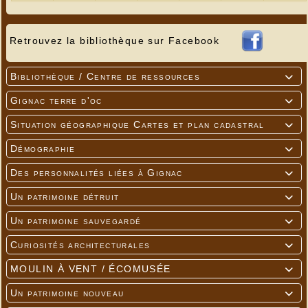
Retrouvez la bibliothèque sur Facebook
Bibliothèque / Centre de ressources

Gignac terre d'oc

Situation géographique Cartes et plan cadastral

Démographie

Des personnalités liées à Gignac

Un patrimoine détruit

Un patrimoine sauvegardé

Curiosités architecturales

MOULIN À VENT / ÉCOMUSÉE

Un patrimoine nouveau
