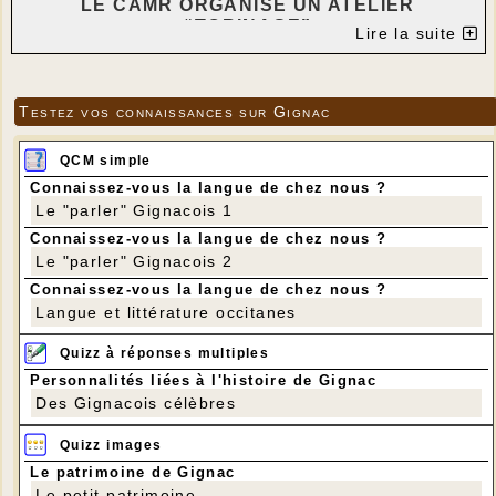
LE CAMR ORGANISE UN ATELIER
“TORINAGE”
Lire la suite
DANS LA SALLE DES ASSOCIATIONS À
GIGNAC
---
Testez vos connaissances sur Gignac
Le CAMR organise un atelier “Torinage” les
samedi 13 et dimanche 14décembre 2025, de 9
QCM simple
h à 17 h dans la salle des associations, avec
Connaissez-vous la langue de chez nous ?
Marie Ponsenaille, experte en la matière.
Le "parler" Gignacois 1
Pour cela, il faut une chaise sans paillage
solide et propre, préparer des bandes de tissus
Connaissez-vous la langue de chez nous ?
selon des explications fournies.
Le "parler" Gignacois 2
Le “torinage” consiste à remplacer le paillage
Connaissez-vous la langue de chez nous ?
de vieilles chaises par des bandes de tissu
Langue et littérature occitanes
appelées torons.
Ces bandes sont découpées dans de vieux
Quizz à réponses multiples
draps, des tissus en tous genres. Activité de
Personnalités liées à l'histoire de Gignac
recyclage par excellence.
Des Gignacois célèbres
Si cela vous intéresse de découvrir cette
activité et de voir les réalisations,
Quizz images
n'hésitez pas à venir voir les apprenties "
Le patrimoine de Gignac
torineuses ".
Le petit patrimoine