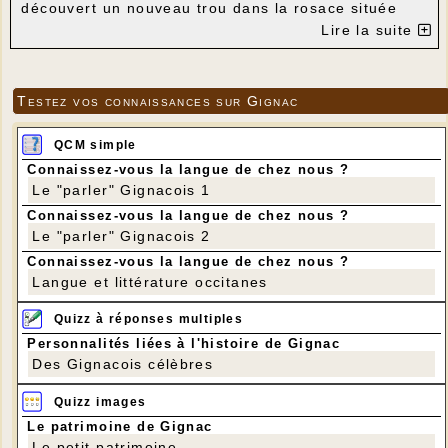
découvert un nouveau trou dans la rosace située
au-dessus de la porte d'entrée malgré la grille de
Lire la suite
protection. Un effet de la tempête de juin ? Il
semble que le vent fort du 27 juin ait eu raison du
vitrail...
Testez vos connaissances sur Gignac
QCM simple
Connaissez-vous la langue de chez nous ?
Le "parler" Gignacois 1
Connaissez-vous la langue de chez nous ?
Le "parler" Gignacois 2
Connaissez-vous la langue de chez nous ?
Langue et littérature occitanes
Quizz à réponses multiples
Personnalités liées à l'histoire de Gignac
Des Gignacois célèbres
Quizz images
Le patrimoine de Gignac
Le petit patrimoine