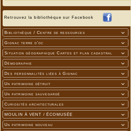
Retrouvez la bibliothèque sur Facebook
Bibliothèque / Centre de ressources

Gignac terre d'oc

Situation géographique Cartes et plan cadastral

Démographie

Des personnalités liées à Gignac

Un patrimoine détruit

Un patrimoine sauvegardé

Curiosités architecturales

MOULIN À VENT / ÉCOMUSÉE

Un patrimoine nouveau
