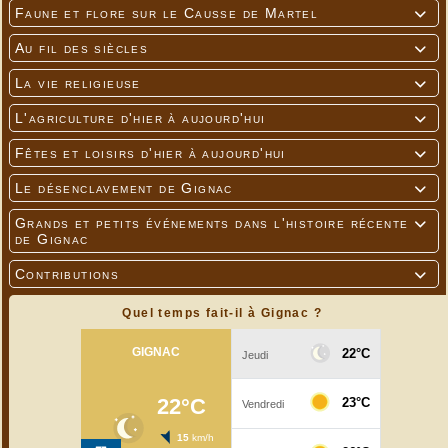
Faune et flore sur le Causse de Martel

Au fil des siècles

La vie religieuse

L'agriculture d'hier à aujourd'hui

Fêtes et loisirs d'hier à aujourd'hui

Le désenclavement de Gignac

Grands et petits événements dans l'histoire récente

de Gignac
Contributions

Quel temps fait-il à Gignac ?
Vitrail restauré de la chapelle