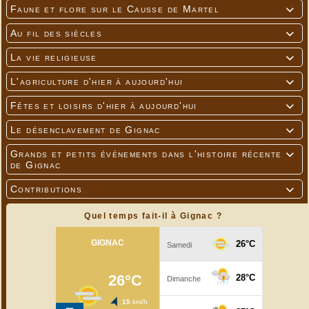
Faune et flore sur le Causse de Martel

Au fil des siècles

La vie religieuse

L'agriculture d'hier à aujourd'hui

Fêtes et loisirs d'hier à aujourd'hui

Le désenclavement de Gignac

Grands et petits événements dans l'histoire récente

de Gignac
Contributions

Quel temps fait-il à Gignac ?
Vitrail restauré de la chapelle