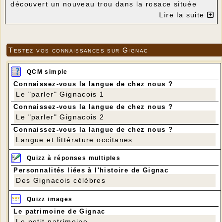
découvert un nouveau trou dans la rosace située
au-dessus de la porte d'entrée malgré la grille de
Lire la suite
protection. Un effet de la tempête de juin ? Il
semble que le vent fort du 27 juin ait eu raison du
vitrail...
Testez vos connaissances sur Gignac
QCM simple
Connaissez-vous la langue de chez nous ?
Le "parler" Gignacois 1
Connaissez-vous la langue de chez nous ?
Le "parler" Gignacois 2
Connaissez-vous la langue de chez nous ?
Langue et littérature occitanes
Quizz à réponses multiples
Personnalités liées à l'histoire de Gignac
Des Gignacois célèbres
Quizz images
Le patrimoine de Gignac
Le petit patrimoine