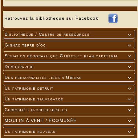
Retrouvez la bibliothèque sur Facebook
Bibliothèque / Centre de ressources

Gignac terre d'oc

Situation géographique Cartes et plan cadastral

Démographie

Des personnalités liées à Gignac

Un patrimoine détruit

Un patrimoine sauvegardé

Curiosités architecturales

MOULIN À VENT / ÉCOMUSÉE

Un patrimoine nouveau
