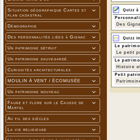
Situation géographique Cartes et
Quizz à

plan cadastral
Personnali
Des Gigna
Démographie

Des personnalités liées à Gignac

Quizz i
Le patrimo
Un patrimoine détruit

Le petit 
Un patrimoine sauvegardé

Le patrimo
Histoire e
Curiosités architecturales

Petit patri
MOULIN À VENT / ÉCOMUSÉE
Patrimoin

Un patrimoine nouveau

Faune et flore sur le Causse de

Martel
Au fil des siècles

La vie religieuse
