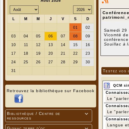
Conférence
patrimoni_
Samedi 29 
Vicomté de 
conférence 
Souillac à 
Testez vos 
QCM si
Retrouvez la bibliothèque sur Facebook
Connaissez
Le "parle
Connaissez
Le "parle
Bibliothèque / Centre de

ressources
Connaissez
Langue et 
Gignac terre d'oc
