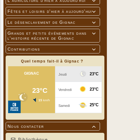
L'agriculture d'hier à aujourd'hui

Fêtes et loisirs d'hier à aujourd'hui

Le désenclavement de Gignac

Grands et petits événements dans

l'histoire récente de Gignac
Contributions

Quel temps fait-il à Gignac ?
Nous contacter

Bibliothèque