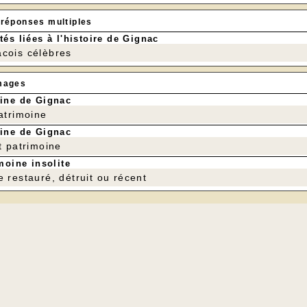
 réponses multiples
tés liées à l'histoire de Gignac
cois célèbres
mages
ine de Gignac
patrimoine
ine de Gignac
t patrimoine
moine insolite
e restauré, détruit ou récent