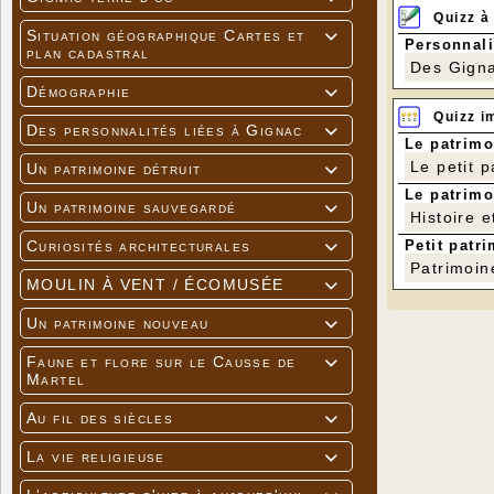
Quizz à
Situation géographique Cartes et

Personnali
plan cadastral
Des Gigna
Démographie

Quizz i
Des personnalités liées à Gignac

Le patrimo
Le petit 
Un patrimoine détruit

Le patrimo
Un patrimoine sauvegardé

Histoire e
Petit patri
Curiosités architecturales

Patrimoin
MOULIN À VENT / ÉCOMUSÉE

Un patrimoine nouveau

Faune et flore sur le Causse de

Martel
Au fil des siècles

La vie religieuse
