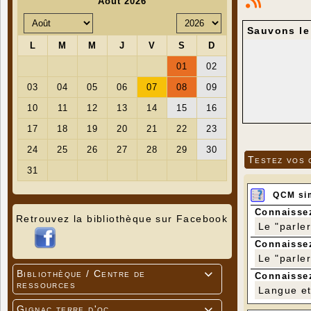
Sauvons le
Testez vos 
QCM si
Connaissez
Retrouvez la bibliothèque sur Facebook
Le "parle
Connaissez
Le "parle
Bibliothèque / Centre de

Connaissez
ressources
Langue et 
Gignac terre d'oc
