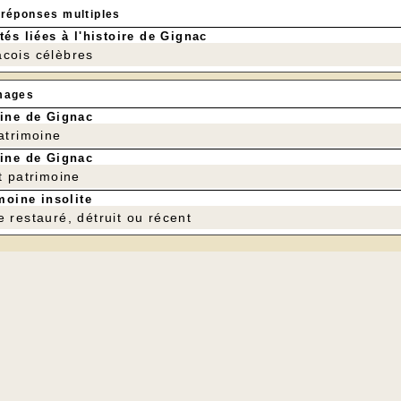
 réponses multiples
tés liées à l'histoire de Gignac
cois célèbres
mages
ine de Gignac
patrimoine
ine de Gignac
t patrimoine
moine insolite
e restauré, détruit ou récent
Plus d'infos en page d'accue