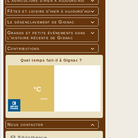
L'agriculture d'hier à aujourd'hui

Fêtes et loisirs d'hier à aujourd'hui

Le désenclavement de Gignac

Grands et petits événements dans

l'histoire récente de Gignac
Contributions

Quel temps fait-il à Gignac ?
Nous contacter

Bibliothèque