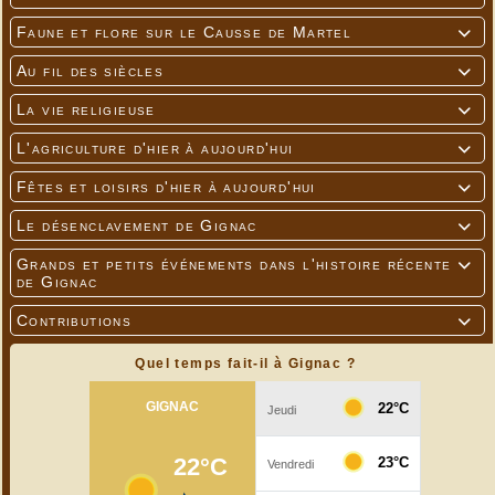
Faune et flore sur le Causse de Martel

Au fil des siècles

La vie religieuse

L'agriculture d'hier à aujourd'hui

Fêtes et loisirs d'hier à aujourd'hui

Le désenclavement de Gignac

Grands et petits événements dans l'histoire récente

de Gignac
Contributions

Quel temps fait-il à Gignac ?