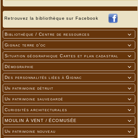
Retrouvez la bibliothèque sur Facebook
Bibliothèque / Centre de ressources

Gignac terre d'oc

Situation géographique Cartes et plan cadastral

Démographie

Des personnalités liées à Gignac

Un patrimoine détruit

Un patrimoine sauvegardé

Curiosités architecturales

MOULIN À VENT / ÉCOMUSÉE

Un patrimoine nouveau
