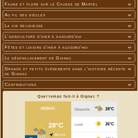
Faune et flore sur le Causse de Martel

Au fil des siècles

La vie religieuse

L'agriculture d'hier à aujourd'hui

Fêtes et loisirs d'hier à aujourd'hui

Le désenclavement de Gignac

Grands et petits événements dans l'histoire récente

de Gignac
Contributions

Quel temps fait-il à Gignac ?