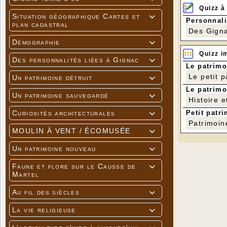
Quizz à
Situation géographique Cartes et

Personnali
plan cadastral
Des Gigna
Démographie

Quizz i
Des personnalités liées à Gignac

Le patrimo
Le petit 
Un patrimoine détruit

Le patrimo
Un patrimoine sauvegardé

Histoire e
Petit patri
Curiosités architecturales

Patrimoin
MOULIN À VENT / ÉCOMUSÉE

Dimanche 2
journées d
Un patrimoine nouveau

histoire et
La visite e
Faune et flore sur le Causse de

Le rendez-v
Martel
Au fil des siècles

La vie religieuse
