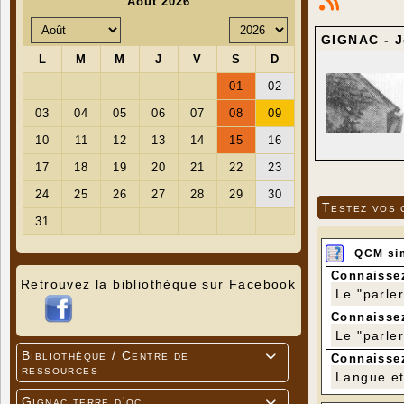
GIGNAC - J
Testez vos 
QCM si
Connaissez
Retrouvez la bibliothèque sur Facebook
Le "parle
Connaissez
Le "parle
Bibliothèque / Centre de

Connaissez
ressources
Langue et 
Gignac terre d'oc
