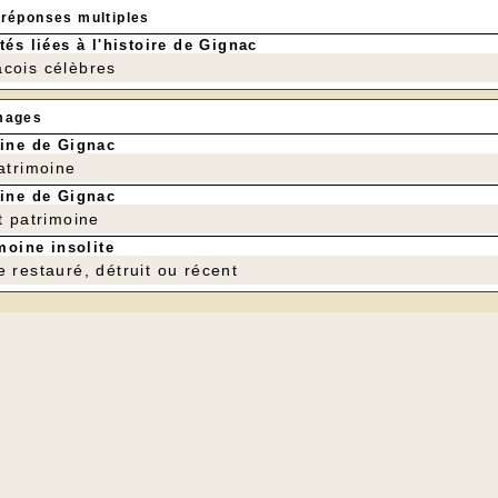
 réponses multiples
tés liées à l'histoire de Gignac
cois célèbres
mages
ine de Gignac
patrimoine
ine de Gignac
t patrimoine
moine insolite
Relire l'article "16 habitants dans leur cadr
e restauré, détruit ou récent
1 septembre à 15 h, une visite de Gignac est organisée
u Patrimoine. C'est Jeanne Moinet, guide conférencière 
 son architecture.
st gratuite mais l'inscription est nécessaire (voir nouvel
ous est fixé devant la salle des fêtes. Durée approximativ