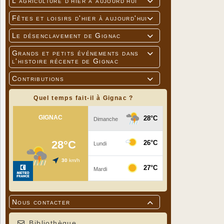
L'agriculture d'hier à aujourd'hui

Fêtes et loisirs d'hier à aujourd'hui

Le désenclavement de Gignac

Grands et petits événements dans

l'histoire récente de Gignac
Contributions

Quel temps fait-il à Gignac ?
Nous contacter

Bibliothèque