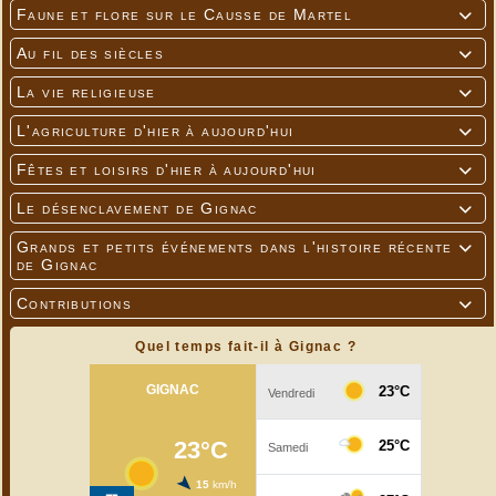
Faune et flore sur le Causse de Martel

Au fil des siècles

La vie religieuse

L'agriculture d'hier à aujourd'hui

Fêtes et loisirs d'hier à aujourd'hui

Le désenclavement de Gignac

Grands et petits événements dans l'histoire récente

de Gignac
Contributions

Quel temps fait-il à Gignac ?