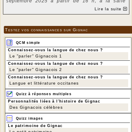
septembre 2025 à partir de 16 h, à la salle
polyvalente de Lachapelle Auzac.
Lire la suite
C'est une soirée occitane avec les animateurs
et les musiciens de La Granja de Soulomès qui
Testez vos connaissances sur Gignac
est proposée.
A partir de 16 h, découverte de la toponymie
QCM simple
des hameaux de Lachapelle Auzac avec
Connaissez-vous la langue de chez nous ?
Guilhem,
Le "parler" Gignacois 1
Connaissez-vous la langue de chez nous ?
à 18 h, initiation aux danses anciennes - pour
Le "parler" Gignacois 2
toutes et tous.
Connaissez-vous la langue de chez nous ?
à 19 h 30, souper campagnard au prix de 15 €
Langue et littérature occitanes
sur réservation avant le 14 septembre auprès
Quizz à réponses multiples
de Valérie au 06 37 67 54 07.
Personnalités liées à l'histoire de Gignac
à 21 h, les tables seront rangées, pour le bal
Des Gignacois célèbres
traditionnel animé par les musiciens avec des
instruments de musique typiques.
Quizz images
Le patrimoine de Gignac
Les bénévoles de l'association vous attendent
Le petit patrimoine