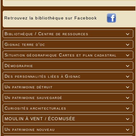
Retrouvez la bibliothèque sur Facebook
Bibliothèque / Centre de ressources

Gignac terre d'oc

Situation géographique Cartes et plan cadastral

Démographie

Des personnalités liées à Gignac

Un patrimoine détruit

Un patrimoine sauvegardé

Curiosités architecturales

MOULIN À VENT / ÉCOMUSÉE

Un patrimoine nouveau
