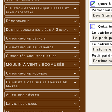
Quizz à
Situation géographique Cartes et

Personnali
plan cadastral
Des Gigna
Démographie

Quizz i
Des personnalités liées à Gignac

Le patrimo
Le petit 
Un patrimoine détruit

Le patrimo
Un patrimoine sauvegardé

Histoire e
Petit patri
Curiosités architecturales

Patrimoin
MOULIN À VENT / ÉCOMUSÉE

Un patrimoine nouveau

Faune et flore sur le Causse de

Martel
Au fil des siècles

La vie religieuse
