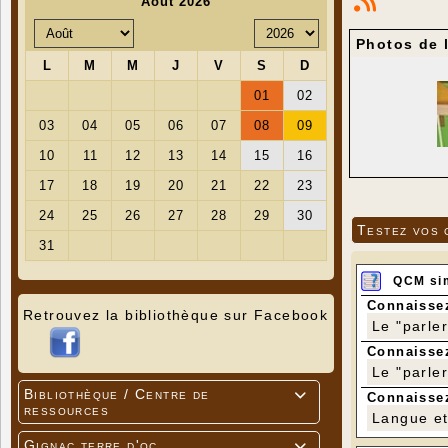
Photos de 
Testez vos 
QCM si
Connaissez
Retrouvez la bibliothèque sur Facebook
Le "parle
Connaissez
Le "parle
Bibliothèque / Centre de

Connaissez
ressources
Langue et 
Gignac terre d'oc
