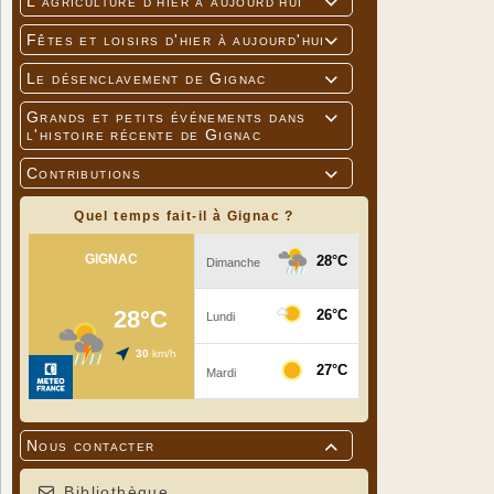
L'agriculture d'hier à aujourd'hui

Fêtes et loisirs d'hier à aujourd'hui

Le désenclavement de Gignac

Grands et petits événements dans

l'histoire récente de Gignac
Contributions

Quel temps fait-il à Gignac ?
Nous contacter

Bibliothèque