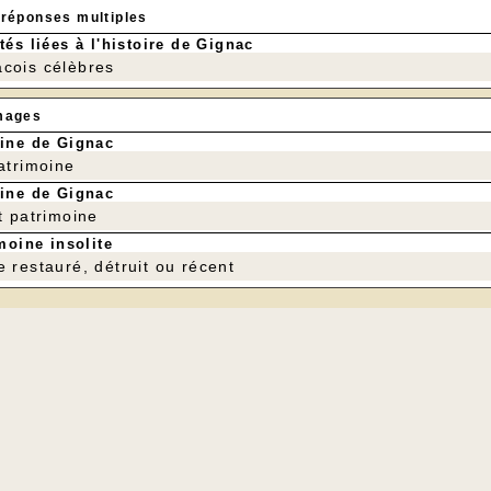
 réponses multiples
tés liées à l'histoire de Gignac
cois célèbres
mages
ine de Gignac
patrimoine
ine de Gignac
t patrimoine
moine insolite
e restauré, détruit ou récent
---