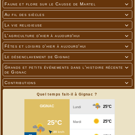
Faune et flore sur le Causse de Martel

Au fil des siècles

La vie religieuse

L'agriculture d'hier à aujourd'hui

Fêtes et loisirs d'hier à aujourd'hui

Le désenclavement de Gignac

Grands et petits événements dans l'histoire récente

de Gignac
Contributions

Quel temps fait-il à Gignac ?