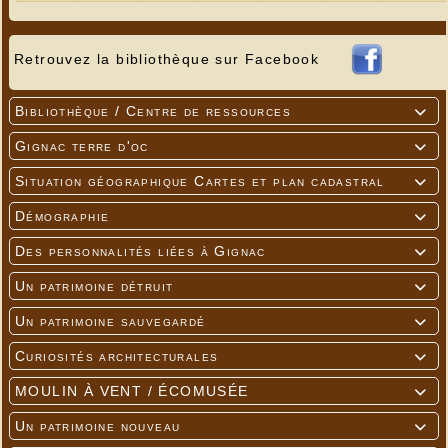
Retrouvez la bibliothèque sur Facebook
Bibliothèque / Centre de ressources

Gignac terre d'oc

Situation géographique Cartes et plan cadastral

Démographie

Des personnalités liées à Gignac

Un patrimoine détruit

Un patrimoine sauvegardé

Curiosités architecturales

MOULIN À VENT / ÉCOMUSÉE

Un patrimoine nouveau
