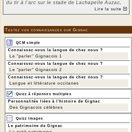
du tir à l'arc sur le stade de Lachapelle Auzac,
Lire la suite
route du Blagour, en association avec la maison
Perce Neige de Gourdon avec initiation le
matin, suivi d'un déjeuner pique-nique.
Testez vos connaissances sur Gignac
Il nous invite à partir de 14 h à un concert
gratuit pour tout public, par le groupe MICMAC,
QCM simple
groupe constitué de résidents de Perce Neige
Connaissez-vous la langue de chez nous ?
Le "parler" Gignacois 1
(personnes en situation de handicap) et
Connaissez-vous la langue de chez nous ?
à 15 h 30, invitation à une initiation de tir à
Le "parler" Gignacois 2
l'arc pour les personnes intéressées, en toute
Connaissez-vous la langue de chez nous ?
simplicité et convivialité.
Langue et littérature occitanes
Donc, l'après midi de jeudi, peut se dérouler au
Quizz à réponses multiples
stade pour soutenir l'association des Archers et
Personnalités liées à l'histoire de Gignac
Perce Neige.
Des Gignacois célèbres
Quizz images
Le patrimoine de Gignac
Le petit patrimoine