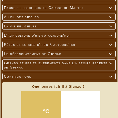
Faune et flore sur le Causse de Martel

Au fil des siècles

La vie religieuse

L'agriculture d'hier à aujourd'hui

Fêtes et loisirs d'hier à aujourd'hui

Le désenclavement de Gignac

Grands et petits événements dans l'histoire récente

de Gignac
Contributions

Quel temps fait-il à Gignac ?