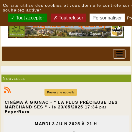
Panneau de gestion des cookies
Ce site utilise des cookies et vous donne le contrôle su
souhaitez activer
Tout accepter
Tout refuser
Personnaliser
Po
Nouvelles
Poster une nouvelle
CINÉMA À GIGNAC - " LA PLUS PRÉCIEUSE DES
MARCHANDISES "
- le
23/05/2025 17:34
par
FoyerRural
MARDI 3 JUIN 2025 À 21 H