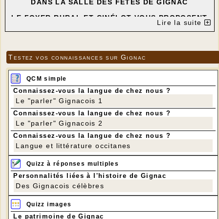
DANS LA SALLE DES FÊTES DE GIGNAC
LE FOYER RURAL ET CINÉLOT VOUS PROPOSENT
Lire la suite
LA PROJECTION DU FILM
" LA PLUS PRÉCIEUSE DES MARCHANDISES "
de Michel HAZANAVICIUS
avec Jean-Louis TRINTIGNANT - Grégory
Testez vos connaissances sur Gignac
GADEBOIS - Dominique BLANC - Denis
PODALYDÈS
QCM simple
---
Connaissez-vous la langue de chez nous ?
Le "parler" Gignacois 1
Connaissez-vous la langue de chez nous ?
Le "parler" Gignacois 2
Connaissez-vous la langue de chez nous ?
Langue et littérature occitanes
Quizz à réponses multiples
Personnalités liées à l'histoire de Gignac
Des Gignacois célèbres
Quizz images
Le patrimoine de Gignac