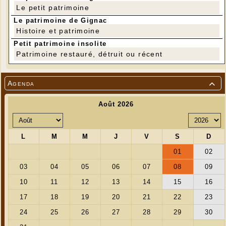
Le petit patrimoine
Le patrimoine de Gignac
Histoire et patrimoine
Petit patrimoine insolite
Patrimoine restauré, détruit ou récent
Agenda

---
TARIFS
Entrée adulte : 6 €
Entrée jeunes (- de 25 ans) : 3 €
Titulaire de la carte de soutien : 4 €
(toutes les
infos sur la carte de soutien à CinéLot )
Pass Culture (sous conditions d'éligibilité) : 6 places
pour 18 €