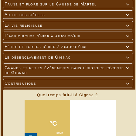
Faune et flore sur le Causse de Martel

Au fil des siècles

La vie religieuse

L'agriculture d'hier à aujourd'hui

Fêtes et loisirs d'hier à aujourd'hui

Le désenclavement de Gignac

Grands et petits événements dans l'histoire récente

de Gignac
Contributions

Quel temps fait-il à Gignac ?