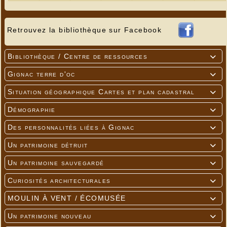
Retrouvez la bibliothèque sur Facebook
Bibliothèque / Centre de ressources

Gignac terre d'oc

Situation géographique Cartes et plan cadastral

Démographie

Des personnalités liées à Gignac

Un patrimoine détruit

Un patrimoine sauvegardé

Curiosités architecturales

MOULIN À VENT / ÉCOMUSÉE

Un patrimoine nouveau
