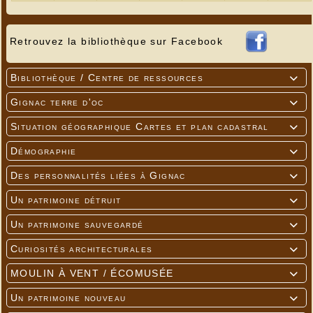
Retrouvez la bibliothèque sur Facebook
Bibliothèque / Centre de ressources

Gignac terre d'oc

Situation géographique Cartes et plan cadastral

Démographie

Des personnalités liées à Gignac

Un patrimoine détruit

Un patrimoine sauvegardé

Curiosités architecturales

MOULIN À VENT / ÉCOMUSÉE

Un patrimoine nouveau
