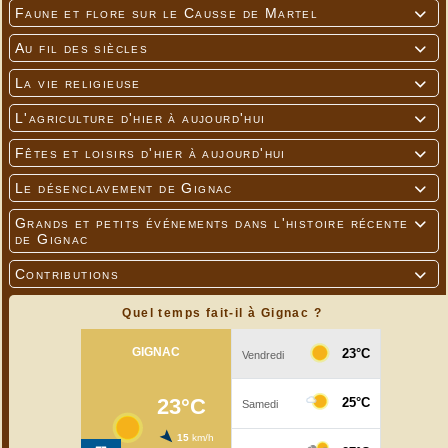
Faune et flore sur le Causse de Martel

Au fil des siècles

La vie religieuse

L'agriculture d'hier à aujourd'hui

Fêtes et loisirs d'hier à aujourd'hui

Le désenclavement de Gignac

Grands et petits événements dans l'histoire récente

de Gignac
Contributions

Quel temps fait-il à Gignac ?