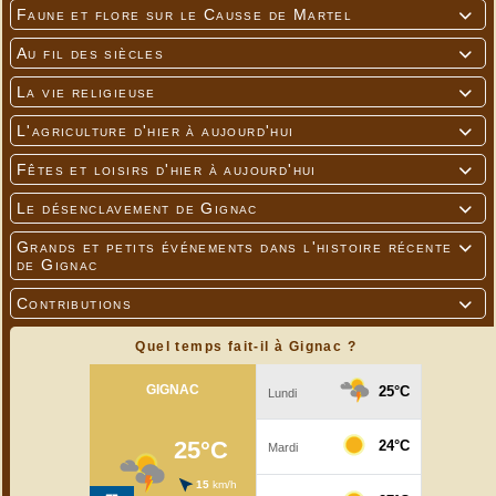
Faune et flore sur le Causse de Martel

Au fil des siècles

La vie religieuse

L'agriculture d'hier à aujourd'hui

Fêtes et loisirs d'hier à aujourd'hui

Le désenclavement de Gignac

Grands et petits événements dans l'histoire récente

de Gignac
Contributions

Quel temps fait-il à Gignac ?