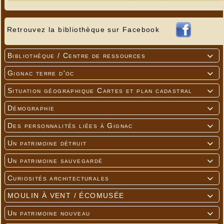
Retrouvez la bibliothèque sur Facebook
Bibliothèque / Centre de ressources

Gignac terre d'oc

Situation géographique Cartes et plan cadastral

Démographie

Des personnalités liées à Gignac

Un patrimoine détruit

Un patrimoine sauvegardé

Curiosités architecturales

MOULIN À VENT / ÉCOMUSÉE

Un patrimoine nouveau
