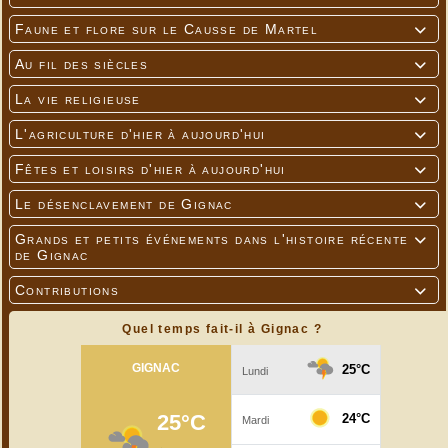
Faune et flore sur le Causse de Martel

Au fil des siècles

La vie religieuse

L'agriculture d'hier à aujourd'hui

Fêtes et loisirs d'hier à aujourd'hui

Le désenclavement de Gignac

Grands et petits événements dans l'histoire récente

de Gignac
Contributions

Quel temps fait-il à Gignac ?