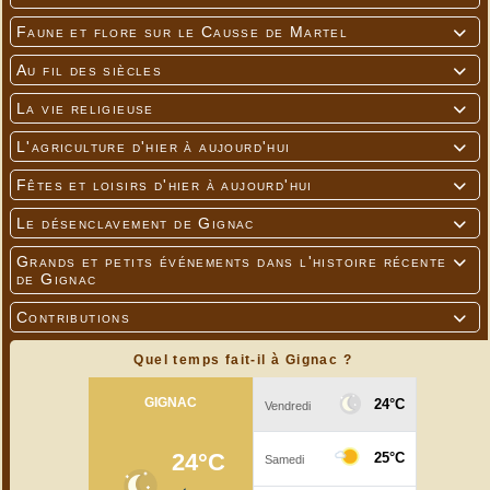
Faune et flore sur le Causse de Martel

Au fil des siècles

La vie religieuse

L'agriculture d'hier à aujourd'hui

Fêtes et loisirs d'hier à aujourd'hui

Le désenclavement de Gignac

Grands et petits événements dans l'histoire récente

de Gignac
Contributions

Quel temps fait-il à Gignac ?