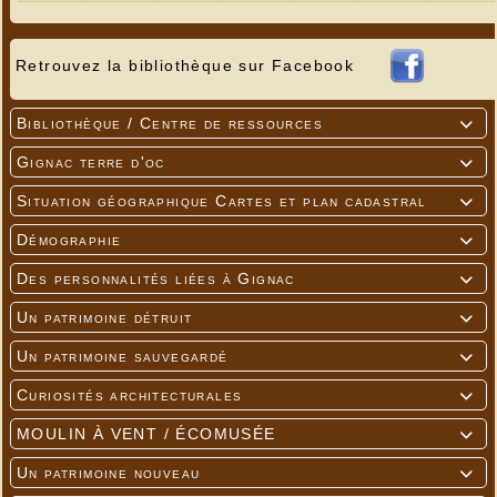
Retrouvez la bibliothèque sur Facebook
Bibliothèque / Centre de ressources

Gignac terre d'oc

Situation géographique Cartes et plan cadastral

Démographie

Des personnalités liées à Gignac

Un patrimoine détruit

Un patrimoine sauvegardé

Curiosités architecturales

MOULIN À VENT / ÉCOMUSÉE

Un patrimoine nouveau
