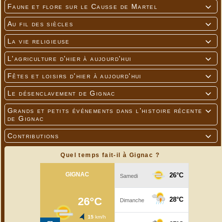
Faune et flore sur le Causse de Martel

Au fil des siècles

La vie religieuse

L'agriculture d'hier à aujourd'hui

Fêtes et loisirs d'hier à aujourd'hui

Le désenclavement de Gignac

Grands et petits événements dans l'histoire récente

de Gignac
Contributions

Quel temps fait-il à Gignac ?