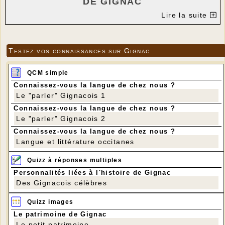
DE GIGNAC
ART FLORAL
Lire la suite
ANIMÉ PAR ANNE-MARIE GUERRIAT
Cette fois, c’est vous qui créez !
Anne-Marie vous fournit le contenant, la mousse
Testez vos connaissances sur Gignac
florale et les fleurs, ainsi que différents éléments
décoratifs parmi lesquels vous pourrez choisir pour
QCM simple
les incorporer à votre composition (feuilles
squelettes, branches, rotin…)
Connaissez-vous la langue de chez nous ?
Prévoyez les outils habituels : ciseaux, sécateur,
Le "parler" Gignacois 1
piques en bois, etc… Vous pouvez également
Connaissez-vous la langue de chez nous ?
apporter des morceaux de branches ou tout autre
Le "parler" Gignacois 2
matériel déjà utilisé dans des compositions
Connaissez-vous la langue de chez nous ?
précédentes s’il vous inspire.
Règlement pour la participation par chèque
Langue et littérature occitanes
uniquement.
Inscription obligatoire avant le dimanche 9 mars.
Quizz à réponses multiples
Anne Marie GUERRIAT
Personnalités liées à l'histoire de Gignac
Tél : 07 87 40 88 64
Des Gignacois célèbres
Quizz images
Le patrimoine de Gignac
Le petit patrimoine