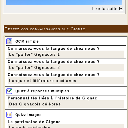
Lire la suite
Testez vos connaissances sur Gignac
QCM simple
Connaissez-vous la langue de chez nous ?
Le "parler" Gignacois 1
Connaissez-vous la langue de chez nous ?
Le "parler" Gignacois 2
Connaissez-vous la langue de chez nous ?
Arrivée au Mont Mercou
Langue et littérature occitanes
---
Quizz à réponses multiples
Personnalités liées à l'histoire de Gignac
Des Gignacois célèbres
Quizz images
Le patrimoine de Gignac
Le petit patrimoine