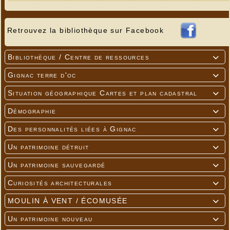
Retrouvez la bibliothèque sur Facebook
Bibliothèque / Centre de ressources

Gignac terre d'oc

Situation géographique Cartes et plan cadastral

Démographie

Des personnalités liées à Gignac

Un patrimoine détruit

Neige sur les sommets
Un patrimoine sauvegardé

---
Curiosités architecturales

MOULIN À VENT / ÉCOMUSÉE

Un patrimoine nouveau
