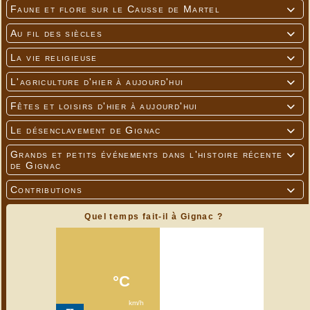
Faune et flore sur le Causse de Martel

Au fil des siècles

La vie religieuse

L'agriculture d'hier à aujourd'hui

Fêtes et loisirs d'hier à aujourd'hui

Le désenclavement de Gignac

Grands et petits événements dans l'histoire récente

de Gignac
Contributions

Quel temps fait-il à Gignac ?