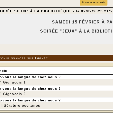
Poster une nouvelle
SOIRÉE "JEUX" À LA BIBLIOTHÈQUE
- le
02/02/2025 21:
SAMEDI 15 FÉVRIER
À
PA
SOIR
É
E "JEUX"
À
LA BIBLIOT
OUVERTE
À
TOUTES ET
À
TOUS,
PARTAGE REPAS, DESSERT
---
connaissances sur Gignac
mple
-vous la langue de chez nous ?
r" Gignacois 1
-vous la langue de chez nous ?
r" Gignacois 2
-vous la langue de chez nous ?
littérature occitanes