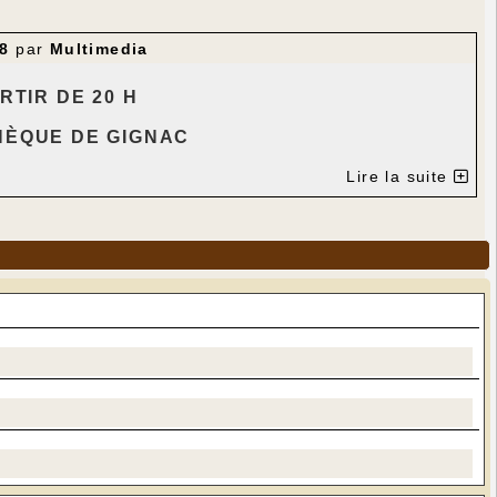
28
par
Multimedia
RTIR DE 20 H
H
È
QUE DE GIGNAC
 PETITS ET GRANDS
Lire la suite
S ET BOISSONS