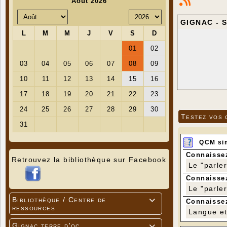
GIGNAC - 
Testez vos 
QCM si
Connaissez
Retrouvez la bibliothèque sur Facebook
Le "parle
Connaissez
Le "parle
Bibliothèque / Centre de

Connaissez
ressources
Langue et 
Gignac terre d'oc
