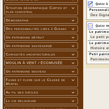
Quizz à
Situation géographique Cartes et

Personnali
plan cadastral
Des Gigna
Démographie

Quizz i
Des personnalités liées à Gignac

Le patrimo
Le petit 
Un patrimoine détruit

Le patrimo
Un patrimoine sauvegardé

Histoire e
Petit patri
Curiosités architecturales

Patrimoin
MOULIN À VENT / ÉCOMUSÉE

Un patrimoine nouveau

Faune et flore sur le Causse de

Martel
Au fil des siècles

La vie religieuse
