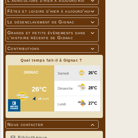
L'agriculture d'hier à aujourd'hui

Fêtes et loisirs d'hier à aujourd'hui

Le désenclavement de Gignac

Grands et petits événements dans

l'histoire récente de Gignac
Contributions

Quel temps fait-il à Gignac ?
Adhésion à 
Nous contacter

Bibliothèque