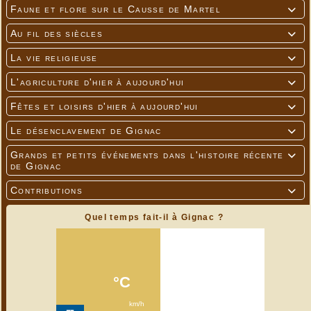
Faune et flore sur le Causse de Martel

Au fil des siècles

La vie religieuse

L'agriculture d'hier à aujourd'hui

Fêtes et loisirs d'hier à aujourd'hui

Le désenclavement de Gignac

Grands et petits événements dans l'histoire récente

de Gignac
Contributions

Quel temps fait-il à Gignac ?