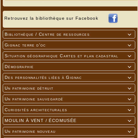
Retrouvez la bibliothèque sur Facebook
Bibliothèque / Centre de ressources

Gignac terre d'oc

Situation géographique Cartes et plan cadastral

Démographie

Des personnalités liées à Gignac

Un patrimoine détruit

Un patrimoine sauvegardé

Curiosités architecturales

MOULIN À VENT / ÉCOMUSÉE

Un patrimoine nouveau
