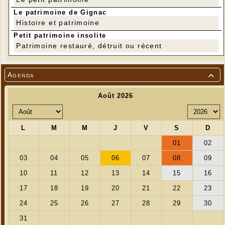
Et surtout, n’oubliez pas de vous inscrire avant
dimanche 15 décembre à 17 heures.
Le patrimoine de Gignac
Merci et à la semaine prochaine !
Histoire et patrimoine
Petit patrimoine insolite
Anne Marie Guerriat
Patrimoine restauré, détruit ou récent
07 87 40 88 64
Adhésion CAMR : 5 €
Participation à l'atelier : 18 €
Agenda
