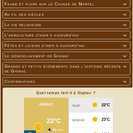
Faune et flore sur le Causse de Martel

Au fil des siècles

La vie religieuse

L'agriculture d'hier à aujourd'hui

Fêtes et loisirs d'hier à aujourd'hui

Le désenclavement de Gignac

Grands et petits événements dans l'histoire récente

de Gignac
Contributions

Quel temps fait-il à Gignac ?