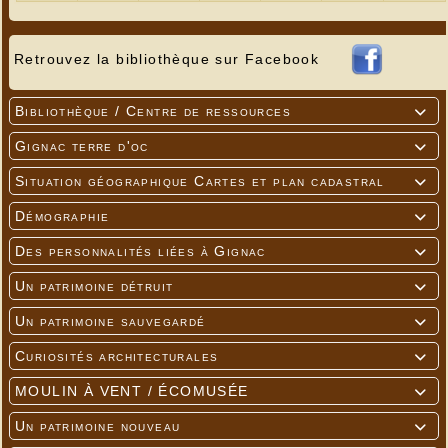
Retrouvez la bibliothèque sur Facebook
Bibliothèque / Centre de ressources

Gignac terre d'oc

Situation géographique Cartes et plan cadastral

Démographie

Des personnalités liées à Gignac

Un patrimoine détruit

Un patrimoine sauvegardé

Curiosités architecturales

MOULIN À VENT / ÉCOMUSÉE

Un patrimoine nouveau
