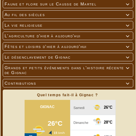
Faune et flore sur le Causse de Martel

Au fil des siècles

La vie religieuse

L'agriculture d'hier à aujourd'hui

Fêtes et loisirs d'hier à aujourd'hui

Le désenclavement de Gignac

Grands et petits événements dans l'histoire récente

de Gignac
Contributions

Quel temps fait-il à Gignac ?