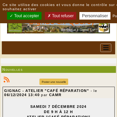
Panneau de gestion des cookies
Ce site utilise des cookies et vous donne le contrôle su
souhaitez activer
Tout accepter
Tout refuser
Personnaliser
Po
Nouvelles
Poster une nouvelle
GIGNAC - ATELIER "CAFÉ RÉPARATION"
- le
06/12/2024 13:40
par
CAMR
SAMEDI 7 DÉCEMBRE 2024
DE 9 H À 12 H