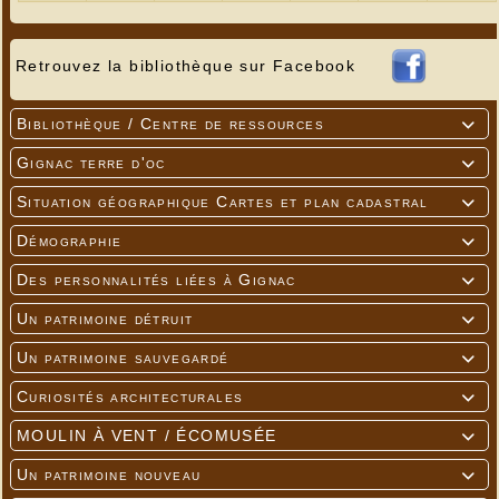
Retrouvez la bibliothèque sur Facebook
Bibliothèque / Centre de ressources

Gignac terre d'oc

Situation géographique Cartes et plan cadastral

Démographie

Des personnalités liées à Gignac

Un patrimoine détruit

Un patrimoine sauvegardé

Curiosités architecturales

MOULIN À VENT / ÉCOMUSÉE

Un patrimoine nouveau
