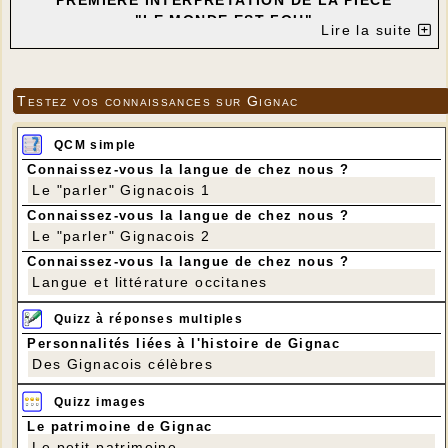
PREMIÈRE INTERPRÉTATION DE LA PIÈCE
"LE MONDE EST FOU"
Lire la suite
de Michel BROUSSE - Mise en scène et lumière
Jacqueline et Didier LECLÈRE
AVEC Michel BROUSSE - Marc CEUILLE - Gérard
LACROIX - Georges LALBIA -
Testez vos connaissances sur Gignac
Francine LIÉBUS - Blandine MOURAILLE
---
QCM simple
Connaissez-vous la langue de chez nous ?
Le "parler" Gignacois 1
Connaissez-vous la langue de chez nous ?
Le "parler" Gignacois 2
Connaissez-vous la langue de chez nous ?
Langue et littérature occitanes
Quizz à réponses multiples
Personnalités liées à l'histoire de Gignac
Des Gignacois célèbres
Quizz images
Le patrimoine de Gignac
Le petit patrimoine