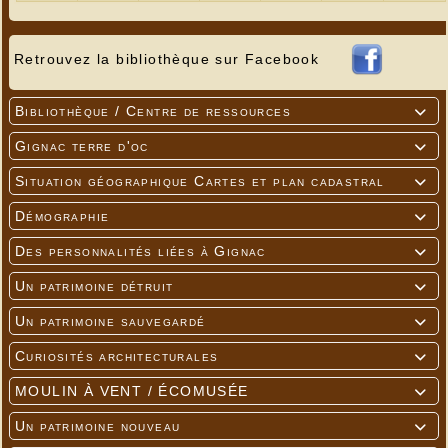
Retrouvez la bibliothèque sur Facebook
Bibliothèque / Centre de ressources

Gignac terre d'oc

Situation géographique Cartes et plan cadastral

Démographie

Des personnalités liées à Gignac

Un patrimoine détruit

Un patrimoine sauvegardé

Curiosités architecturales

MOULIN À VENT / ÉCOMUSÉE

Un patrimoine nouveau
