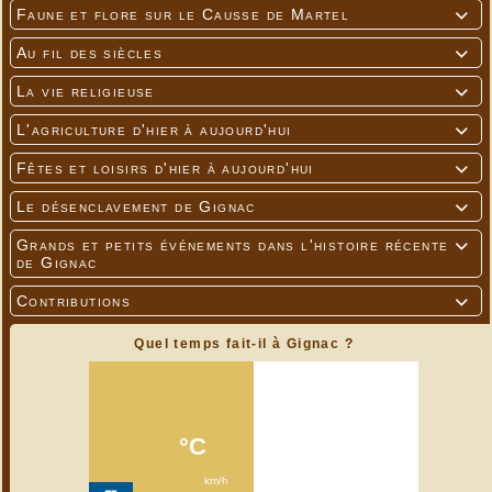
Faune et flore sur le Causse de Martel

Au fil des siècles

La vie religieuse

L'agriculture d'hier à aujourd'hui

Fêtes et loisirs d'hier à aujourd'hui

Le désenclavement de Gignac

Grands et petits événements dans l'histoire récente

de Gignac
Contributions

Quel temps fait-il à Gignac ?