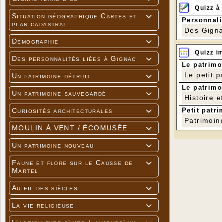
Quizz à
Situation géographique Cartes et

Personnali
plan cadastral
Des Gigna
Démographie

Quizz i
Des personnalités liées à Gignac

Le patrimo
Le petit 
Un patrimoine détruit

Le patrimo
Un patrimoine sauvegardé

Histoire e
Petit patri
Curiosités architecturales

Patrimoin
MOULIN À VENT / ÉCOMUSÉE

Un patrimoine nouveau

Faune et flore sur le Causse de

Martel
Au fil des siècles

La vie religieuse
