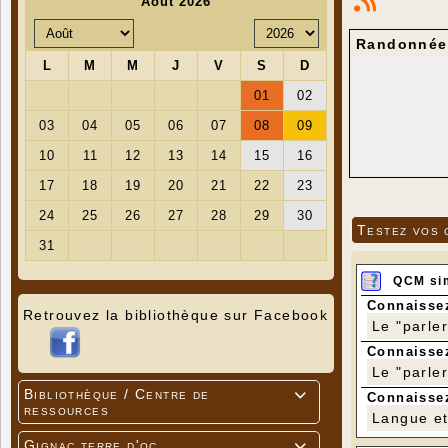
Randonnée 
Testez vos 
QCM si
Connaissez
Retrouvez la bibliothèque sur Facebook
Le "parle
Connaissez
Le "parle
Bibliothèque / Centre de

Connaissez
ressources
Langue et 
Gignac terre d'oc
