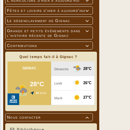
L'agriculture d'hier à aujourd'hui

Fêtes et loisirs d'hier à aujourd'hui

Le désenclavement de Gignac

Rendez-vous
Grands et petits événements dans

Circuit voir
l'histoire récente de Gignac
Distance 9
Contributions

Quel temps fait-il à Gignac ?
Nous contacter

Bibliothèque