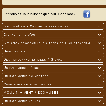
Retrouvez la bibliothèque sur Facebook
Bibliothèque / Centre de ressources

---
Gignac terre d'oc

Situation géographique Cartes et plan cadastral

Démographie

Des personnalités liées à Gignac

Un patrimoine détruit

Un patrimoine sauvegardé

Curiosités architecturales

MOULIN À VENT / ÉCOMUSÉE

Un patrimoine nouveau
