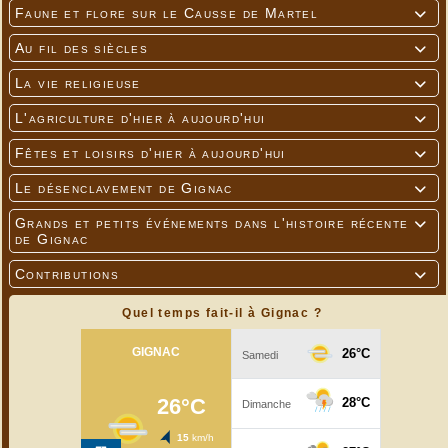
Faune et flore sur le Causse de Martel

Au fil des siècles

La vie religieuse

L'agriculture d'hier à aujourd'hui

Fêtes et loisirs d'hier à aujourd'hui

Le désenclavement de Gignac

Grands et petits événements dans l'histoire récente

de Gignac
---
Contributions

Quel temps fait-il à Gignac ?