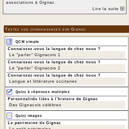
associations à Gignac.
Le "torinage" consiste à remplacer le paillage de
Lire la suite
vieilles chaises par des bandes de tissu appelées
"torons".
Le prochain stage aura lieu en octobre prochain.
Si vous êtes intéréssé-e, prenez vite contact avec
Testez vos connaissances sur Gignac
Patricia Brécy - Tél 06 08 85 98 17 - Mail :
patricia.brecy.rouch@hotmail.fr
---
QCM simple
Connaissez-vous la langue de chez nous ?
Le "parler" Gignacois 1
Connaissez-vous la langue de chez nous ?
Le "parler" Gignacois 2
Connaissez-vous la langue de chez nous ?
Langue et littérature occitanes
Quizz à réponses multiples
Personnalités liées à l'histoire de Gignac
Des Gignacois célèbres
Quizz images
Le patrimoine de Gignac
Le petit patrimoine