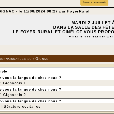
Poster une nouvelle
GIGNAC
- le
11/06/2024 08:27
par
FoyerRural
MARDI 2 JUILLET 
DANS LA SALLE DES FÊT
LE FOYER RURAL ET CINÉLOT VOUS PROPO
"UN P'TIT TRUC EN
UN FILM DE AR
AVEC ARTUS - CLOVIS CORNILLA
connaissances sur Gignac
mple
-vous la langue de chez nous ?
r" Gignacois 1
-vous la langue de chez nous ?
r" Gignacois 2
-vous la langue de chez nous ?
littérature occitanes