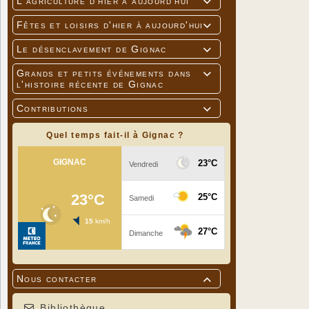
L'agriculture d'hier à aujourd'hui

Fêtes et loisirs d'hier à aujourd'hui

Le désenclavement de Gignac

Grands et petits événements dans

l'histoire récente de Gignac
Contributions

Quel temps fait-il à Gignac ?
Tarifs
Entrée adu
Entrée jeu
Titulaire d
Pass Cultu
Nous contacter

Bibliothèque