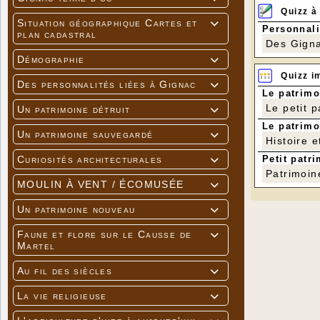
Quizz à
Situation géographique Cartes et

Personnali
plan cadastral
Des Gigna
Démographie

Quizz i
Des personnalités liées à Gignac

Le patrimo
Le petit 
Un patrimoine détruit

Le patrimo
Un patrimoine sauvegardé

Histoire e
Petit patri
Curiosités architecturales

Patrimoin
MOULIN À VENT / ÉCOMUSÉE

Un patrimoine nouveau

Faune et flore sur le Causse de

Martel
Au fil des siècles

La vie religieuse
