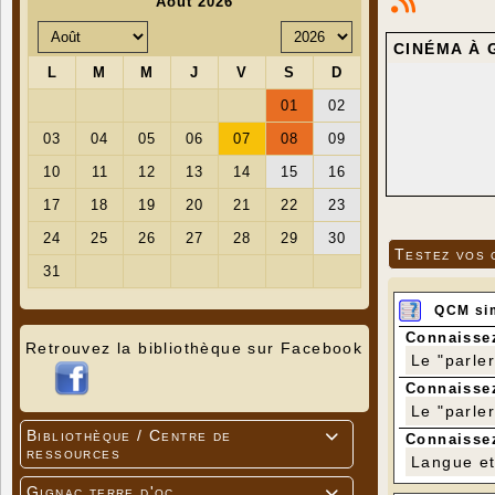
CINÉMA À 
Testez vos 
QCM si
Connaissez
Retrouvez la bibliothèque sur Facebook
Le "parle
Connaissez
Le "parle
Bibliothèque / Centre de

Connaissez
ressources
Langue et 
Gignac terre d'oc
