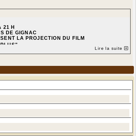
À 21 H
ES DE GIGNAC
SENT LA PROJECTION DU FILM
 PLUS
"
Lire la suite
TUS
C - ALICE BELAÏDI