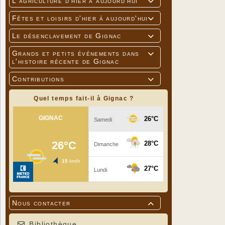
L'agriculture d'hier à aujourd'hui

Champ’Être
Fêtes et loisirs d'hier à aujourd'hui
Nous souha

l’environn
Le désenclavement de Gignac

Nous avons
légumes en
Grands et petits événements dans

produits l
l'histoire récente de Gignac
culture. N
chimique (
Contributions

chauffons 
ambition é
Quel temps fait-il à Gignac ?
le bon équi
Nous produi
et vendred
Charline N
Tél : 06 69
Nous contacter

Bibliothèque