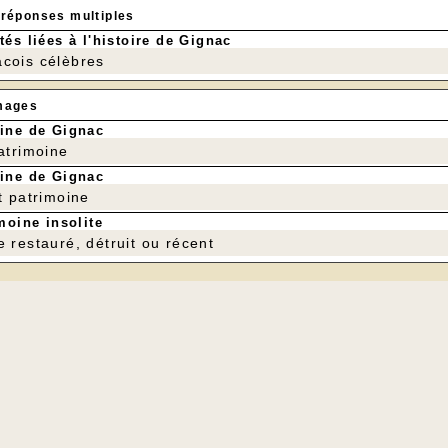
 réponses multiples
tés liées à l'histoire de Gignac
cois célèbres
mages
ine de Gignac
patrimoine
ine de Gignac
t patrimoine
moine insolite
e restauré, détruit ou récent
---