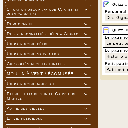
Quizz à
Situation géographique Cartes et

Personnali
plan cadastral
Des Gigna
Démographie

Quizz i
Des personnalités liées à Gignac

Le patrimo
Le petit 
Un patrimoine détruit

Le patrimo
Un patrimoine sauvegardé

Histoire e
Petit patri
Curiosités architecturales

Patrimoin
MOULIN À VENT / ÉCOMUSÉE

Un patrimoine nouveau

Faune et flore sur le Causse de

Martel
Au fil des siècles

La vie religieuse
