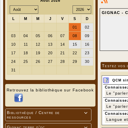
GIGNAC - C
Testez vos 
QCM si
Connaissez
Retrouvez la bibliothèque sur Facebook
Le "parle
Connaissez
Le "parle
Bibliothèque / Centre de

Connaissez
ressources
Langue et 
Gignac terre d'oc
