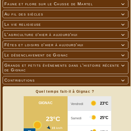
Faune et flore sur le Causse de Martel

Au fil des siècles

La vie religieuse

L'agriculture d'hier à aujourd'hui

Fêtes et loisirs d'hier à aujourd'hui

Le désenclavement de Gignac

Grands et petits événements dans l'histoire récente

de Gignac
Contributions

Quel temps fait-il à Gignac ?