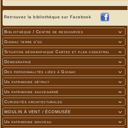
Retrouvez la bibliothèque sur Facebook
Bibliothèque / Centre de ressources

Gignac terre d'oc

Situation géographique Cartes et plan cadastral

Démographie

Des personnalités liées à Gignac

Un patrimoine détruit

Un patrimoine sauvegardé

Curiosités architecturales

MOULIN À VENT / ÉCOMUSÉE

Un patrimoine nouveau
